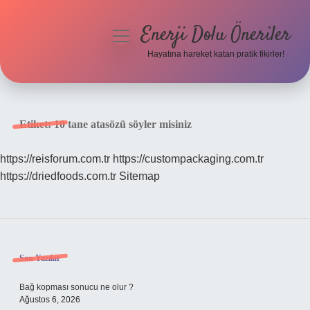
Enerji Dolu Öneriler
menüyü
aç
Hayatına hareket katan pratik fikirler!
Anasayfa
Gizlilik Politikası
Etiket:
10 tane atasözü söyler misiniz
Yasal Uyarı
https://reisforum.com.tr
https://custompackaging.com.tr
https://driedfoods.com.tr
Sitemap
Hakkımızda
Sidebar
Son Yazılar
Bağ kopması sonucu ne olur ?
Ağustos 6, 2026