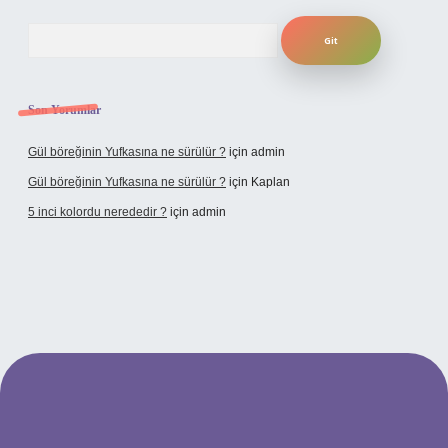
Arama
Son Yorumlar
Gül böreğinin Yufkasına ne sürülür ?
için
admin
Gül böreğinin Yufkasına ne sürülür ?
için
Kaplan
5 inci kolordu nerededir ?
için
admin
tulipbet.online/