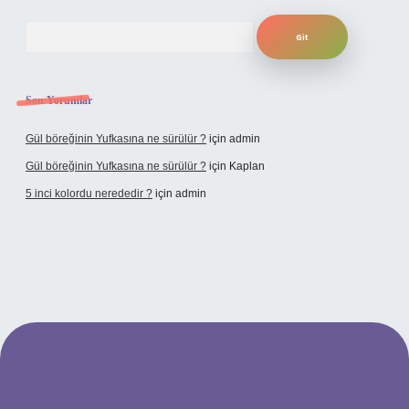
Arama
Son Yorumlar
Gül böreğinin Yufkasına ne sürülür ?
için
admin
Gül böreğinin Yufkasına ne sürülür ?
için
Kaplan
5 inci kolordu nerededir ?
için
admin
tulipbet.online/