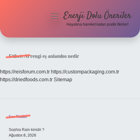
Enerji Dolu Öneriler
menüyü
aç
Hayatına hareket katan pratik fikirler!
Anasayfa
Gizlilik Politikası
Etiket:
Al rengi eş anlamlısı nedir
Yasal Uyarı
https://reisforum.com.tr
https://custompackaging.com.tr
https://driedfoods.com.tr
Sitemap
Hakkımızda
Sidebar
Son Yazılar
Sophia Rain kimdir ?
Ağustos 8, 2026