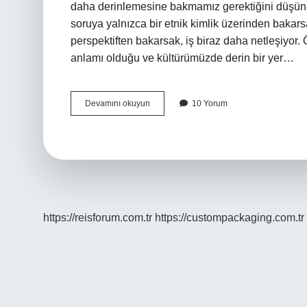
daha derinlemesine bakmamız gerektiğini düşün
soruya yalnızca bir etnik kimlik üzerinden bakarsak,
perspektiften bakarsak, iş biraz daha netleşiyor. 
anlamı olduğu ve kültürümüzde derin bir yer…
Hakan
Devamını okuyun
10 Yorum
Arap
ismi
mi
?
https://reisforum.com.tr
https://custompackaging.com.tr