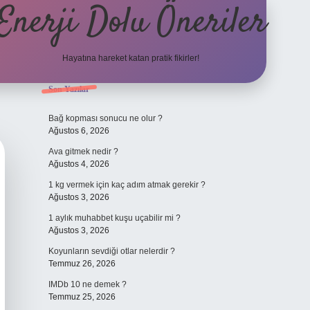
Enerji Dolu Öneriler
Hayatına hareket katan pratik fikirler!
Sidebar
Son Yazılar
https://www.tulipbet.o
Bağ kopması sonucu ne olur ?
Ağustos 6, 2026
Ava gitmek nedir ?
Ağustos 4, 2026
1 kg vermek için kaç adım atmak gerekir ?
Ağustos 3, 2026
1 aylık muhabbet kuşu uçabilir mi ?
Ağustos 3, 2026
Koyunların sevdiği otlar nelerdir ?
Temmuz 26, 2026
IMDb 10 ne demek ?
Temmuz 25, 2026