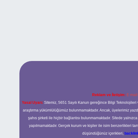
Reklam ve İletişim:
E-mail
Yasal Uyarı:
Sitemiz, 5651 Sayılı Kanun gereğince Bilgi Teknolojileri 
araştırma yükümlülüğümüz bulunmamaktadır. Ancak, üyelerimiz yazdıkla
şahıs şirketi ile hiçbir bağlantısı bulunmamaktadır. Sitede yalnızc
yapılmamaktadır. Gerçek kurum ve kişiler ile isim benzerlikleri 
düşündüğünüz içerikleri,
backli