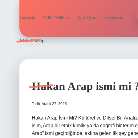
Anasayfa
Gizlilik Politikası
Yasal Uyarı
Hakkımızda
Etiket:
arap
Hakan Arap ismi mi 
Tarih: Aralık 27, 2025
Hakan Arap İsmi Mi? Kültürel ve Dilsel Bir Anali
isim, Arap bir etnik kimlik ya da coğrafi bir terim
Arap” ismi geçirdiğinde, aklına gelen ilk şey gen