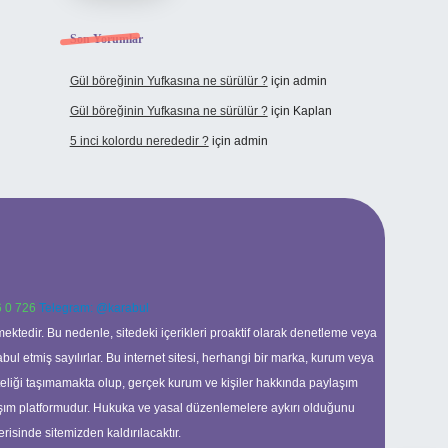
Son Yorumlar
Gül böreğinin Yufkasına ne sürülür ?
için
admin
Gül böreğinin Yufkasına ne sürülür ?
için
Kaplan
5 inci kolordu nerededir ?
için
admin
 0 726
Telegram: @karabul
ektedir. Bu nedenle, sitedeki içerikleri proaktif olarak denetleme veya
 etmiş sayılırlar. Bu internet sitesi, herhangi bir marka, kurum veya
niteliği taşımamakta olup, gerçek kurum ve kişiler hakkında paylaşım
laşım platformudur. Hukuka ve yasal düzenlemelere aykırı olduğunu
erisinde sitemizden kaldırılacaktır.