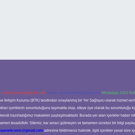
:
backlinkpaneli@gmail.com
Teams:
forumhizmeti@gmail.com
Whatsapp: 0262 606
ve İletişim Kurumu (BTK) tarafından onaylanmış bir Yer Sağlayıcı olarak hizmet verm
rı içeriklerin sorumluluğunu taşımakta olup, siteye üye olarak bu sorumluluğu kabul
a kendi hazırladığımız makaleler paylaşılmaktadır. Burada yer alan içerikler haber 
tamamen tesadüfidir. Sitemiz, kar amacı gütmeyen ve tamamen ücretsiz bir bilgi pay
nkpanelicomtr@gmail.com
adresine bildirmeniz halinde, ilgili içerikler yasal süre iç