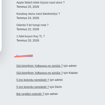
Apple Watch bilek ölçüsü nasıl alınır ?
Temmuz 25, 2026
Karabaş otunu nasıl tüketmeliyiz ?
Temmuz 24, 2026
Gitarda 5 tel hangi nota ?
Temmuz 22, 2026
1 Adet koyun Kaç TL ?
Temmuz 20, 2026
Son yorumlar
Gül böreğinin Yufkasına ne sürülür ?
için
admin
Gül böreğinin Yufkasına ne sürülür ?
için
Kaplan
5 inci kolordu nerededir ?
için
admin
5 inci kolordu nerededir ?
için
Derin
Bal çeşitleri nelerdir ?
için
admin