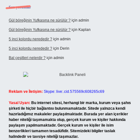
Son yorumlar
Gül böreğinin Yufkasına ne sürülür ?
için
admin
Gül böreğinin Yufkasına ne sürülür ?
için
Kaplan
5 inci kolordu nerededir ?
için
admin
5 inci kolordu nerededir ?
için
Derin
Bal çeşitleri nelerdir ?
için
admin
Reklam ve İletişim:
Skype: live:.cid.575569c608265c69
Yasal Uyarı:
Bu internet sitesi, herhangi bir marka, kurum veya şahıs
şirketi ile hiçbir bağlantısı bulunmamaktadır. Sitede yalnızca kendi
hazırladığımız makaleler paylaşılmaktadır. Burada yer alan içerikler
haber niteliği taşımamakta olup, gerçek kurum ve kişiler hakkında
paylaşım yapılmamaktadır. Gerçek kurum ve kişiler ile isim
benzerlikleri tamamen tesadüfidir. Sitemizdeki bilgiler taslak
halindedir ve tavsiye niteliği taşımazlar.