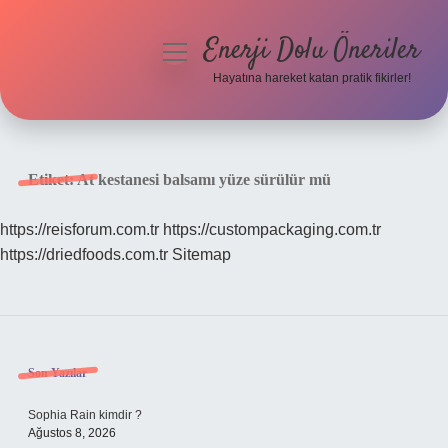
Enerji Dolu Öneriler
menüyü
aç
Hayatına hareket katan pratik fikirler!
Anasayfa
Gizlilik Politikası
Etiket:
At kestanesi balsamı yüze sürülür mü
Yasal Uyarı
https://reisforum.com.tr
https://custompackaging.com.tr
https://driedfoods.com.tr
Sitemap
Hakkımızda
Sidebar
Son Yazılar
Sophia Rain kimdir ?
Ağustos 8, 2026