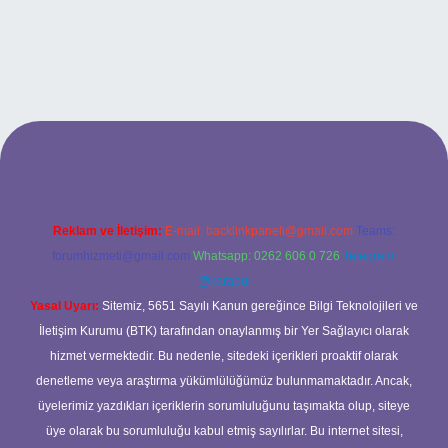
tulipbet.online/
Reklam ve İletişim:
E-mail:
backlinkpaneli@gmail.com
Teams:
forumhizmeti@gmail.com
Whatsapp: 0262 606 0 726
Telegram:
@karabul
Yasal Uyarı:
Sitemiz, 5651 Sayılı Kanun gereğince Bilgi Teknolojileri ve
İletişim Kurumu (BTK) tarafından onaylanmış bir Yer Sağlayıcı olarak
hizmet vermektedir. Bu nedenle, sitedeki içerikleri proaktif olarak
denetleme veya araştırma yükümlülüğümüz bulunmamaktadır. Ancak,
üyelerimiz yazdıkları içeriklerin sorumluluğunu taşımakta olup, siteye
üye olarak bu sorumluluğu kabul etmiş sayılırlar. Bu internet sitesi,