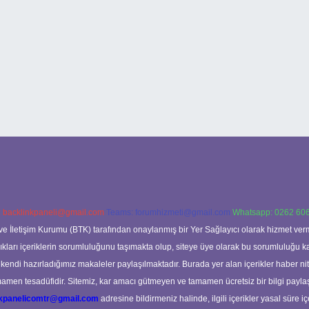
:
backlinkpaneli@gmail.com
Teams:
forumhizmeti@gmail.com
Whatsapp: 0262 606
ve İletişim Kurumu (BTK) tarafından onaylanmış bir Yer Sağlayıcı olarak hizmet verm
rı içeriklerin sorumluluğunu taşımakta olup, siteye üye olarak bu sorumluluğu kabul
a kendi hazırladığımız makaleler paylaşılmaktadır. Burada yer alan içerikler haber 
tamamen tesadüfidir. Sitemiz, kar amacı gütmeyen ve tamamen ücretsiz bir bilgi pay
nkpanelicomtr@gmail.com
adresine bildirmeniz halinde, ilgili içerikler yasal süre iç