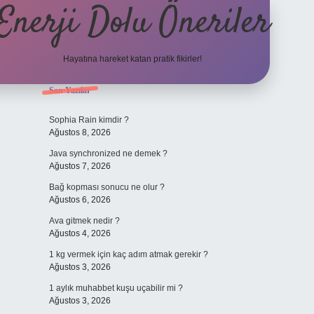
Enerji Dolu Öneriler
Hayatına hareket katan pratik fikirler!
Sidebar
Son Yazılar
https://www.tulipbet.on
Sophia Rain kimdir ?
Ağustos 8, 2026
Java synchronized ne demek ?
Ağustos 7, 2026
Bağ kopması sonucu ne olur ?
Ağustos 6, 2026
Ava gitmek nedir ?
Ağustos 4, 2026
1 kg vermek için kaç adım atmak gerekir ?
Ağustos 3, 2026
1 aylık muhabbet kuşu uçabilir mi ?
Ağustos 3, 2026