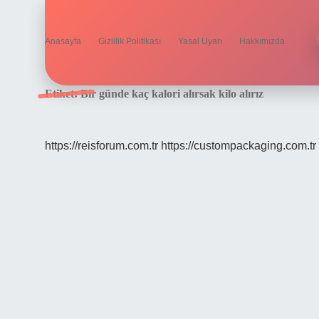
Anasayfa
Gizlilik Politikası
Yasal Uyarı
Hakkımızda
Etiket:
Bir günde kaç kalori alırsak kilo alırız
https://reisforum.com.tr
https://custompackaging.com.tr