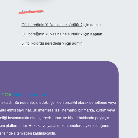
Son Yorumlar
Gül böreğinin Yufkasına ne sürülür ?
için
admin
Gül böreğinin Yufkasına ne sürülür ?
için
Kaplan
5 inci kolordu nerededir ?
için
admin
 0 726
Telegram: @karabul
ektedir. Bu nedenle, sitedeki içerikleri proaktif olarak denetleme veya
 etmiş sayılırlar. Bu internet sitesi, herhangi bir marka, kurum veya
niteliği taşımamakta olup, gerçek kurum ve kişiler hakkında paylaşım
laşım platformudur. Hukuka ve yasal düzenlemelere aykırı olduğunu
erisinde sitemizden kaldırılacaktır.