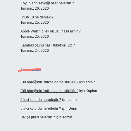
Koyunların sevdiği otlar nelerdir ?
Temmuz 26, 2026
IMDb 10 ne demek ?
Temmuz 25, 2026
Apple Watch bilek ölçüsü nasıl alınır ?
Temmuz 25, 2026
Karabaş otunu nasıl tüketmeliyiz ?
Temmuz 24, 2026
Son yorumlar
Gül böreğinin Yufkasına ne sürülür ?
için
admin
Gül böreğinin Yufkasına ne sürülür ?
için
Kaplan
5 inci kolordu nerededir ?
için
admin
5 inci kolordu nerededir ?
için
Derin
Bal çeşitleri nelerdir ?
için
admin