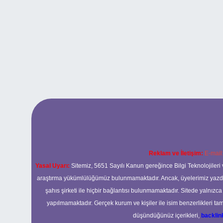
Reklam ve İletişim:
E-mail
Yasal Uyarı:
Sitemiz, 5651 Sayılı Kanun gereğince Bilgi Teknolojileri 
araştırma yükümlülüğümüz bulunmamaktadır. Ancak, üyelerimiz yazdıkla
şahıs şirketi ile hiçbir bağlantısı bulunmamaktadır. Sitede yalnızc
yapılmamaktadır. Gerçek kurum ve kişiler ile isim benzerlikleri 
düşündüğünüz içerikleri,
backli