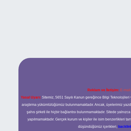
Reklam ve İletişim:
E-mail
Yasal Uyarı:
Sitemiz, 5651 Sayılı Kanun gereğince Bilgi Teknolojileri 
araştırma yükümlülüğümüz bulunmamaktadır. Ancak, üyelerimiz yazdıkla
şahıs şirketi ile hiçbir bağlantısı bulunmamaktadır. Sitede yalnızc
yapılmamaktadır. Gerçek kurum ve kişiler ile isim benzerlikleri 
düşündüğünüz içerikleri,
backli