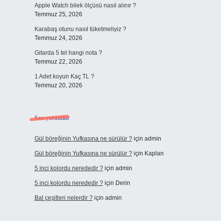
Apple Watch bilek ölçüsü nasıl alınır ?
Temmuz 25, 2026
Karabaş otunu nasıl tüketmeliyiz ?
Temmuz 24, 2026
Gitarda 5 tel hangi nota ?
Temmuz 22, 2026
1 Adet koyun Kaç TL ?
Temmuz 20, 2026
Son yorumlar
Gül böreğinin Yufkasına ne sürülür ?
için
admin
Gül böreğinin Yufkasına ne sürülür ?
için
Kaplan
5 inci kolordu nerededir ?
için
admin
5 inci kolordu nerededir ?
için
Derin
Bal çeşitleri nelerdir ?
için
admin