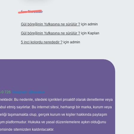
Son Yorumlar
Gül böreğinin Yufkasına ne sürülür ?
için
admin
Gül böreğinin Yufkasına ne sürülür ?
için
Kaplan
5 inci kolordu nerededir ?
için
admin
 0 726
Telegram: @karabul
ektedir. Bu nedenle, sitedeki içerikleri proaktif olarak denetleme veya
 etmiş sayılırlar. Bu internet sitesi, herhangi bir marka, kurum veya
niteliği taşımamakta olup, gerçek kurum ve kişiler hakkında paylaşım
laşım platformudur. Hukuka ve yasal düzenlemelere aykırı olduğunu
erisinde sitemizden kaldırılacaktır.