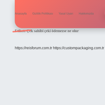
Anasayfa
Gizlilik Politikası
Yasal Uyarı
Hakkımızda
Etiket:
Çek sahibi çeki ödemezse ne olur
https://reisforum.com.tr
https://custompackaging.com.tr