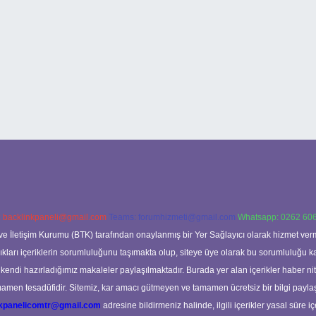
:
backlinkpaneli@gmail.com
Teams:
forumhizmeti@gmail.com
Whatsapp: 0262 606
ve İletişim Kurumu (BTK) tarafından onaylanmış bir Yer Sağlayıcı olarak hizmet verm
rı içeriklerin sorumluluğunu taşımakta olup, siteye üye olarak bu sorumluluğu kabul
a kendi hazırladığımız makaleler paylaşılmaktadır. Burada yer alan içerikler haber 
tamamen tesadüfidir. Sitemiz, kar amacı gütmeyen ve tamamen ücretsiz bir bilgi pay
nkpanelicomtr@gmail.com
adresine bildirmeniz halinde, ilgili içerikler yasal süre iç