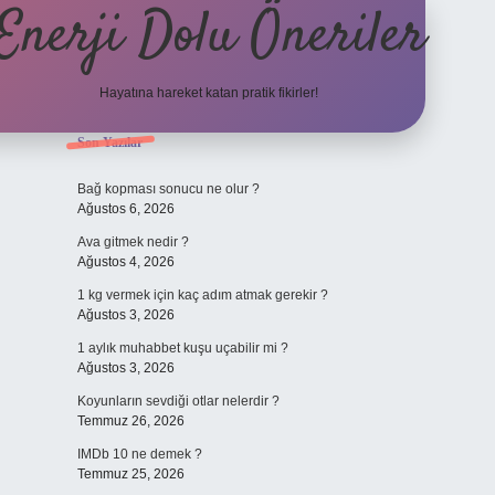
Enerji Dolu Öneriler
Hayatına hareket katan pratik fikirler!
Sidebar
Son Yazılar
https://www.tulipbet.o
Bağ kopması sonucu ne olur ?
Ağustos 6, 2026
Ava gitmek nedir ?
Ağustos 4, 2026
1 kg vermek için kaç adım atmak gerekir ?
Ağustos 3, 2026
1 aylık muhabbet kuşu uçabilir mi ?
Ağustos 3, 2026
Koyunların sevdiği otlar nelerdir ?
Temmuz 26, 2026
IMDb 10 ne demek ?
Temmuz 25, 2026