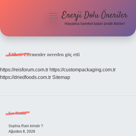
Enerji Dolu Öneriler
menüyü
aç
Hayatına hareket katan pratik fikirler!
Anasayfa
Gizlilik Politikası
Etiket:
Cermenler nereden göç etti
Yasal Uyarı
https://reisforum.com.tr
https://custompackaging.com.tr
https://driedfoods.com.tr
Sitemap
Hakkımızda
Sidebar
Son Yazılar
Sophia Rain kimdir ?
Ağustos 8, 2026