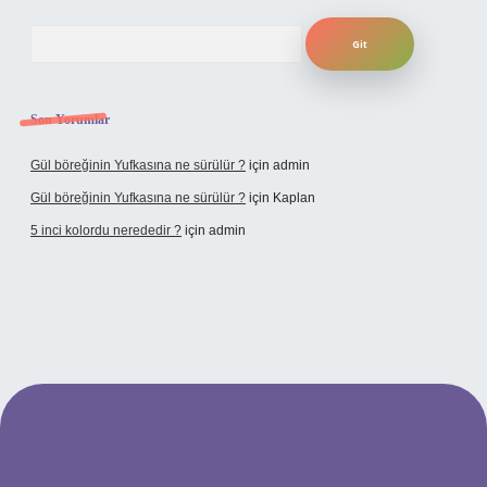
Arama
Son Yorumlar
Gül böreğinin Yufkasına ne sürülür ?
için
admin
Gül böreğinin Yufkasına ne sürülür ?
için
Kaplan
5 inci kolordu nerededir ?
için
admin
//www.tulipbet.online/