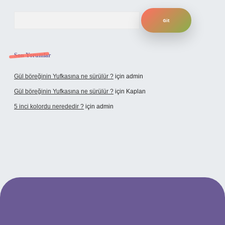
Arama
Son Yorumlar
Gül böreğinin Yufkasına ne sürülür ?
için
admin
Gül böreğinin Yufkasına ne sürülür ?
için
Kaplan
5 inci kolordu nerededir ?
için
admin
tulipbet.online/