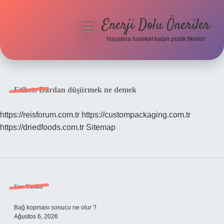
Enerji Dolu Öneriler
menüyü
aç
Hayatına hareket katan pratik fikirler!
Anasayfa
Gizlilik Politikası
Etiket:
Dardan düşürmek ne demek
Yasal Uyarı
https://reisforum.com.tr
https://custompackaging.com.tr
https://driedfoods.com.tr
Sitemap
Hakkımızda
Sidebar
Son Yazılar
Bağ kopması sonucu ne olur ?
Ağustos 6, 2026