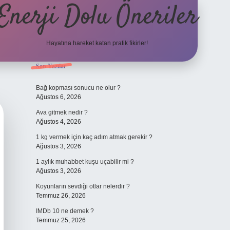
Enerji Dolu Öneriler
Hayatına hareket katan pratik fikirler!
Sidebar
Son Yazılar
https://www.tulipbet.on
Bağ kopması sonucu ne olur ?
Ağustos 6, 2026
Ava gitmek nedir ?
Ağustos 4, 2026
1 kg vermek için kaç adım atmak gerekir ?
Ağustos 3, 2026
1 aylık muhabbet kuşu uçabilir mi ?
Ağustos 3, 2026
Koyunların sevdiği otlar nelerdir ?
Temmuz 26, 2026
IMDb 10 ne demek ?
Temmuz 25, 2026