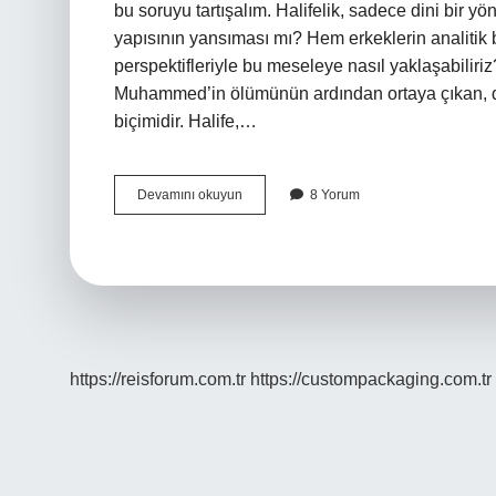
bu soruyu tartışalım. Halifelik, sadece dini bir 
yapısının yansıması mı? Hem erkeklerin analitik 
perspektifleriyle bu meseleye nasıl yaklaşabiliri
Muhammed’in ölümünün ardından ortaya çıkan, dini
biçimidir. Halife,…
Halifelik
Devamını okuyun
8 Yorum
dini
mi
?
https://reisforum.com.tr
https://custompackaging.com.tr