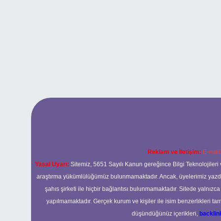
Reklam ve İletişim:
E-mail
Yasal Uyarı:
Sitemiz, 5651 Sayılı Kanun gereğince Bilgi Teknolojileri 
araştırma yükümlülüğümüz bulunmamaktadır. Ancak, üyelerimiz yazdıkla
şahıs şirketi ile hiçbir bağlantısı bulunmamaktadır. Sitede yalnızc
yapılmamaktadır. Gerçek kurum ve kişiler ile isim benzerlikleri 
düşündüğünüz içerikleri,
backli