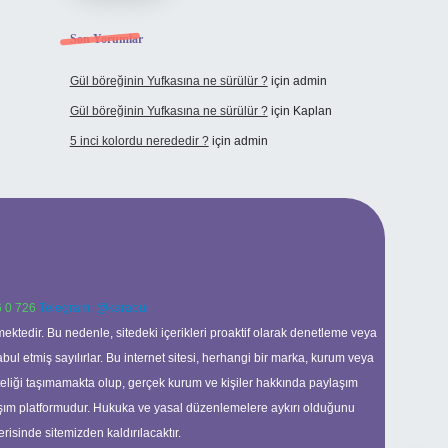
Son Yorumlar
Gül böreğinin Yufkasına ne sürülür ?
için
admin
Gül böreğinin Yufkasına ne sürülür ?
için
Kaplan
5 inci kolordu nerededir ?
için
admin
 0 726
Telegram: @karabul
ektedir. Bu nedenle, sitedeki içerikleri proaktif olarak denetleme veya
 etmiş sayılırlar. Bu internet sitesi, herhangi bir marka, kurum veya
niteliği taşımamakta olup, gerçek kurum ve kişiler hakkında paylaşım
laşım platformudur. Hukuka ve yasal düzenlemelere aykırı olduğunu
erisinde sitemizden kaldırılacaktır.