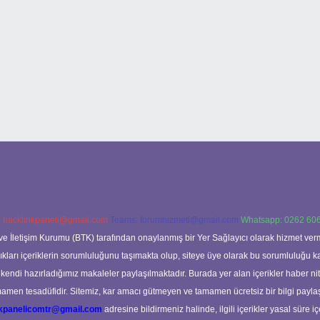
:
backlinkpaneli@gmail.com
Teams:
forumhizmeti@gmail.com
Whatsapp: 0262 606
ve İletişim Kurumu (BTK) tarafından onaylanmış bir Yer Sağlayıcı olarak hizmet verm
rı içeriklerin sorumluluğunu taşımakta olup, siteye üye olarak bu sorumluluğu kabul
a kendi hazırladığımız makaleler paylaşılmaktadır. Burada yer alan içerikler haber 
tamamen tesadüfidir. Sitemiz, kar amacı gütmeyen ve tamamen ücretsiz bir bilgi pay
nkpanelicomtr@gmail.com
adresine bildirmeniz halinde, ilgili içerikler yasal süre iç