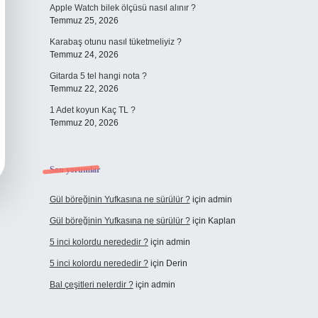
Apple Watch bilek ölçüsü nasıl alınır ?
Temmuz 25, 2026
Karabaş otunu nasıl tüketmeliyiz ?
Temmuz 24, 2026
Gitarda 5 tel hangi nota ?
Temmuz 22, 2026
1 Adet koyun Kaç TL ?
Temmuz 20, 2026
Son yorumlar
Gül böreğinin Yufkasına ne sürülür ?
için
admin
Gül böreğinin Yufkasına ne sürülür ?
için
Kaplan
5 inci kolordu nerededir ?
için
admin
5 inci kolordu nerededir ?
için
Derin
Bal çeşitleri nelerdir ?
için
admin