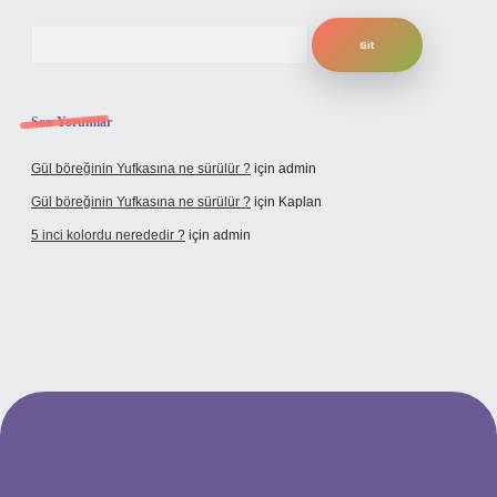
Arama
Son Yorumlar
Gül böreğinin Yufkasına ne sürülür ?
için
admin
Gül böreğinin Yufkasına ne sürülür ?
için
Kaplan
5 inci kolordu nerededir ?
için
admin
.tulipbet.online/