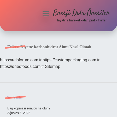
Enerji Dolu Öneriler
menüyü
aç
Hayatına hareket katan pratik fikirler!
Anasayfa
Gizlilik Politikası
Etiket:
Diyette karbonhidrat Alımı Nasıl Olmalı
Yasal Uyarı
https://reisforum.com.tr
https://custompackaging.com.tr
https://driedfoods.com.tr
Sitemap
Hakkımızda
Sidebar
Son Yazılar
Bağ kopması sonucu ne olur ?
Ağustos 6, 2026