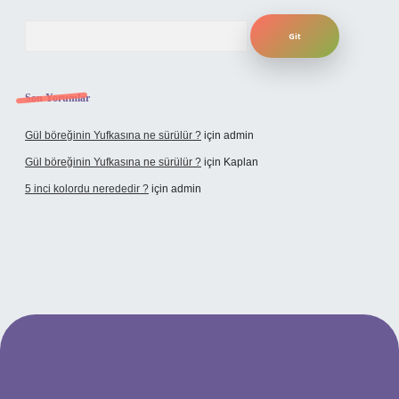
Arama
Son Yorumlar
Gül böreğinin Yufkasına ne sürülür ?
için
admin
Gül böreğinin Yufkasına ne sürülür ?
için
Kaplan
5 inci kolordu nerededir ?
için
admin
.tulipbet.online/