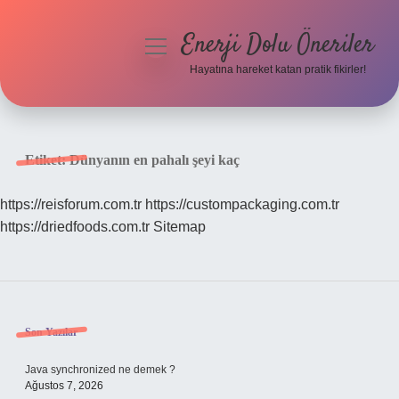
Enerji Dolu Öneriler
menüyü
aç
Hayatına hareket katan pratik fikirler!
Anasayfa
Gizlilik Politikası
Etiket:
Dünyanın en pahalı şeyi kaç
Yasal Uyarı
https://reisforum.com.tr
https://custompackaging.com.tr
https://driedfoods.com.tr
Sitemap
Hakkımızda
Sidebar
Son Yazılar
Java synchronized ne demek ?
Ağustos 7, 2026