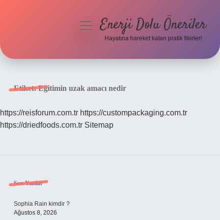
Enerji Dolu Öneriler
menüyü
aç
Hayatına hareket katan pratik fikirler!
Anasayfa
Gizlilik Politikası
Etiket:
Eğitimin uzak amacı nedir
Yasal Uyarı
https://reisforum.com.tr
https://custompackaging.com.tr
https://driedfoods.com.tr
Sitemap
Hakkımızda
Sidebar
Son Yazılar
Sophia Rain kimdir ?
Ağustos 8, 2026