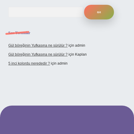
Arama
Son Yorumlar
Gül böreğinin Yufkasına ne sürülür ?
için
admin
Gül böreğinin Yufkasına ne sürülür ?
için
Kaplan
5 inci kolordu nerededir ?
için
admin
tulipbet.online/