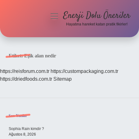
Enerji Dolu Öneriler
menüyü
aç
Hayatına hareket katan pratik fikirler!
Anasayfa
Gizlilik Politikası
Etiket:
Eşik alan nedir
Yasal Uyarı
https://reisforum.com.tr
https://custompackaging.com.tr
https://driedfoods.com.tr
Sitemap
Hakkımızda
Sidebar
Son Yazılar
Sophia Rain kimdir ?
Ağustos 8, 2026