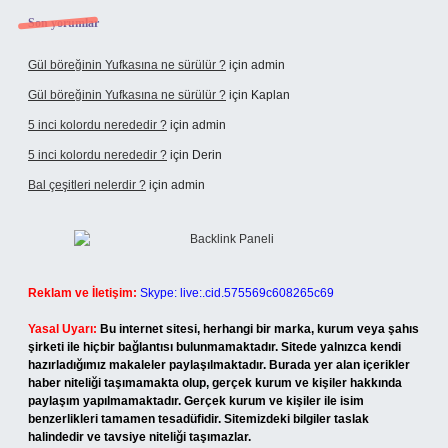
Son yorumlar
Gül böreğinin Yufkasına ne sürülür ?
için
admin
Gül böreğinin Yufkasına ne sürülür ?
için
Kaplan
5 inci kolordu nerededir ?
için
admin
5 inci kolordu nerededir ?
için
Derin
Bal çeşitleri nelerdir ?
için
admin
Reklam ve İletişim:
Skype: live:.cid.575569c608265c69
Yasal Uyarı:
Bu internet sitesi, herhangi bir marka, kurum veya şahıs
şirketi ile hiçbir bağlantısı bulunmamaktadır. Sitede yalnızca kendi
hazırladığımız makaleler paylaşılmaktadır. Burada yer alan içerikler
haber niteliği taşımamakta olup, gerçek kurum ve kişiler hakkında
paylaşım yapılmamaktadır. Gerçek kurum ve kişiler ile isim
benzerlikleri tamamen tesadüfidir. Sitemizdeki bilgiler taslak
halindedir ve tavsiye niteliği taşımazlar.