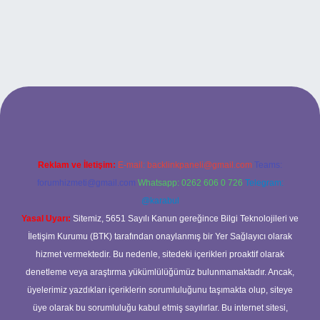
w.tulipbet.online/
Reklam ve İletişim:
E-mail:
backlinkpaneli@gmail.com
Teams:
forumhizmeti@gmail.com
Whatsapp: 0262 606 0 726
Telegram:
@karabul
Yasal Uyarı:
Sitemiz, 5651 Sayılı Kanun gereğince Bilgi Teknolojileri ve
İletişim Kurumu (BTK) tarafından onaylanmış bir Yer Sağlayıcı olarak
hizmet vermektedir. Bu nedenle, sitedeki içerikleri proaktif olarak
denetleme veya araştırma yükümlülüğümüz bulunmamaktadır. Ancak,
üyelerimiz yazdıkları içeriklerin sorumluluğunu taşımakta olup, siteye
üye olarak bu sorumluluğu kabul etmiş sayılırlar. Bu internet sitesi,