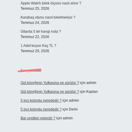
Apple Watch bilek ölçüsü nasıl alınır ?
Temmuz 25, 2026
Karabaş otunu nasıl tüketmeliyiz ?
Temmuz 24, 2026
Gitarda 5 tel hangi nota ?
Temmuz 22, 2026
1 Adet koyun Kaç TL ?
Temmuz 20, 2026
Son yorumlar
Gül böreğinin Yufkasına ne sürülür ?
için
admin
Gül böreğinin Yufkasına ne sürülür ?
için
Kaplan
5 inci kolordu nerededir ?
için
admin
5 inci kolordu nerededir ?
için
Derin
Bal çeşitleri nelerdir ?
için
admin