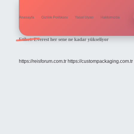
Anasayfa
Gizlilik Politikası
Yasal Uyarı
Hakkımızda
Etiket:
Everest her sene ne kadar yükseliyor
https://reisforum.com.tr
https://custompackaging.com.tr