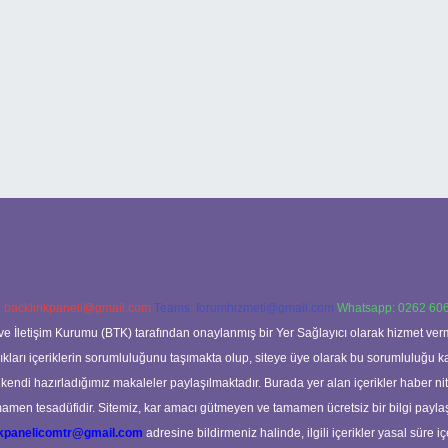
:
backlinkpaneli@gmail.com
Teams:
forumhizmeti@gmail.com
Whatsapp: 0262 606
ve İletişim Kurumu (BTK) tarafından onaylanmış bir Yer Sağlayıcı olarak hizmet verm
rı içeriklerin sorumluluğunu taşımakta olup, siteye üye olarak bu sorumluluğu kabul
a kendi hazırladığımız makaleler paylaşılmaktadır. Burada yer alan içerikler haber 
tamamen tesadüfidir. Sitemiz, kar amacı gütmeyen ve tamamen ücretsiz bir bilgi pay
nkpanelicomtr@gmail.com
adresine bildirmeniz halinde, ilgili içerikler yasal süre iç