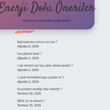
Enerji Dolu Öneriler
Hayatına hareket katan pratik fikirler!
Sidebar
Son Yazılar
https://www.tulipbet.o
Bağ kopması sonucu ne olur ?
Ağustos 6, 2026
Ava gitmek nedir ?
Ağustos 4, 2026
1 kg vermek için kaç adım atmak gerekir ?
Ağustos 3, 2026
1 aylık muhabbet kuşu uçabilir mi ?
Ağustos 3, 2026
Koyunların sevdiği otlar nelerdir ?
Temmuz 26, 2026
IMDb 10 ne demek ?
Temmuz 25, 2026