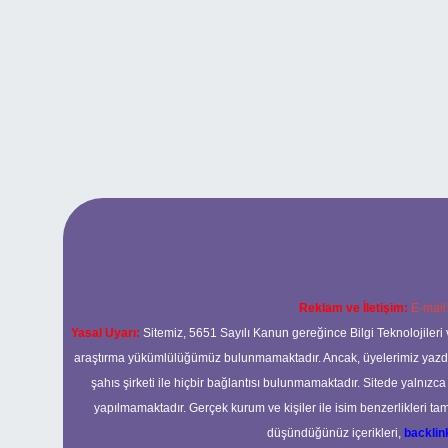
Reklam ve İletişim:
E-mail
Yasal Uyarı:
Sitemiz, 5651 Sayılı Kanun gereğince Bilgi Teknolojileri 
araştırma yükümlülüğümüz bulunmamaktadır. Ancak, üyelerimiz yazdıkla
şahıs şirketi ile hiçbir bağlantısı bulunmamaktadır. Sitede yalnızc
yapılmamaktadır. Gerçek kurum ve kişiler ile isim benzerlikleri 
düşündüğünüz içerikleri,
backli