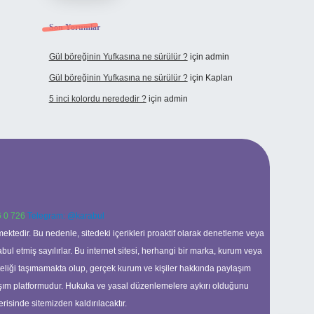
Son Yorumlar
Gül böreğinin Yufkasına ne sürülür ?
için
admin
Gül böreğinin Yufkasına ne sürülür ?
için
Kaplan
5 inci kolordu nerededir ?
için
admin
 0 726
Telegram: @karabul
ektedir. Bu nedenle, sitedeki içerikleri proaktif olarak denetleme veya
 etmiş sayılırlar. Bu internet sitesi, herhangi bir marka, kurum veya
niteliği taşımamakta olup, gerçek kurum ve kişiler hakkında paylaşım
laşım platformudur. Hukuka ve yasal düzenlemelere aykırı olduğunu
erisinde sitemizden kaldırılacaktır.