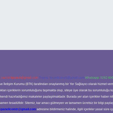
:
backlinkpaneli@gmail.com
Teams:
forumhizmeti@gmail.com
Whatsapp: 0262 606
ve İletişim Kurumu (BTK) tarafından onaylanmış bir Yer Sağlayıcı olarak hizmet verm
rı içeriklerin sorumluluğunu taşımakta olup, siteye üye olarak bu sorumluluğu kabul
a kendi hazırladığımız makaleler paylaşılmaktadır. Burada yer alan içerikler haber 
tamamen tesadüfidir. Sitemiz, kar amacı gütmeyen ve tamamen ücretsiz bir bilgi pay
nkpanelicomtr@gmail.com
adresine bildirmeniz halinde, ilgili içerikler yasal süre iç