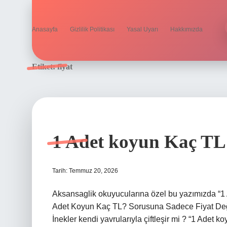
Anasayfa
Gizlilik Politikası
Yasal Uyarı
Hakkımızda
Etiket:
fiyat
1 Adet koyun Kaç TL
Tarih: Temmuz 20, 2026
Aksansaglik okuyucularına özel bu yazımızda “1 
Adet Koyun Kaç TL? Sorusuna Sadece Fiyat Deği
İnekler kendi yavrularıyla çiftleşir mi ? “1 Adet k