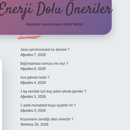
Enerji Dolu Öneriler
Hayatına hareket katan pratik fikirler!
Sidebar
Son Yazılar
https://www.tulipbet.o
Java synchronized ne demek ?
Ağustos 7, 2026
Bağ kopması sonucu ne olur ?
Ağustos 6, 2026
Ava gitmek nedir ?
Ağustos 4, 2026
1 kg vermek için kaç adım atmak gerekir ?
Ağustos 3, 2026
1 aylık muhabbet kuşu uçabilir mi ?
Ağustos 3, 2026
Koyunların sevdiği otlar nelerdir ?
Temmuz 26, 2026