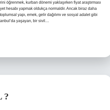
erini öğrenmek, kurban dönemi yaklaşırken fiyat araştırması
liyet hesabı yapmak oldukça normaldir. Ancak biraz daha
oplumsal yapı, emek, gelir dağılımı ve sosyal adalet gibi
tanbul’da yaşayan, bir sivil…
L ?