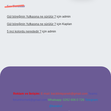
Son Yorumlar
Gül böreğinin Yufkasına ne sürülür ?
için
admin
Gül böreğinin Yufkasına ne sürülür ?
için
Kaplan
5 inci kolordu nerededir ?
için
admin
tulipbet.online/
Reklam ve İletişim:
E-mail:
backlinkpaneli@gmail.com
Teams:
forumhizmeti@gmail.com
Whatsapp: 0262 606 0 726
Telegram:
@karabul