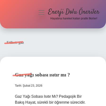
Enerji Dolu Öneriler
menüyü
aç
Hayatına hareket katan pratik fikirler!
Anasayfa
Gizlilik Politikası
Etiket:
gaz
Yasal Uyarı
Hakkımızda
Gaz yağı sobası ısıtır mı ?
Tarih: Şubat 23, 2026
Gaz Yağı Sobası Isıtır Mı? Pedagojik Bir
Bakış Hayat, sürekli bir öğrenme sürecidir.