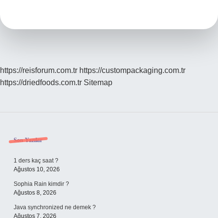
sobası
ısıtır
mı
?
https://reisforum.com.tr
https://custompackaging.com.tr
https://driedfoods.com.tr
Sitemap
Sidebar
Son Yazılar
1 ders kaç saat ?
Ağustos 10, 2026
Sophia Rain kimdir ?
Ağustos 8, 2026
Java synchronized ne demek ?
Ağustos 7, 2026