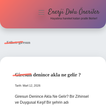
Enerji Dolu Öneriler
menüyü
aç
Hayatına hareket katan pratik fikirler!
Anasayfa
Gizlilik Politikası
Etiket:
giresun
Yasal Uyarı
Hakkımızda
Giresun denince akla ne gelir ?
Tarih: Mart 12, 2026
Giresun Denince Akla Ne Gelir? Bir Zihinsel
ve Duygusal Keşif Bir şehrin adı