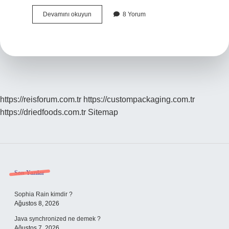
Giresun
Devamını okuyun
8 Yorum
denince
akla
ne
gelir
?
https://reisforum.com.tr
https://custompackaging.com.tr
https://driedfoods.com.tr
Sitemap
Sidebar
Son Yazılar
Sophia Rain kimdir ?
Ağustos 8, 2026
Java synchronized ne demek ?
Ağustos 7, 2026