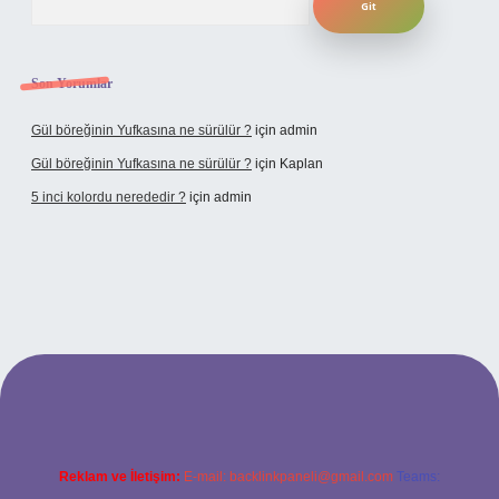
Son Yorumlar
Gül böreğinin Yufkasına ne sürülür ?
için
admin
Gül böreğinin Yufkasına ne sürülür ?
için
Kaplan
5 inci kolordu nerededir ?
için
admin
lipbet.online/
Reklam ve İletişim:
E-mail:
backlinkpaneli@gmail.com
Teams: