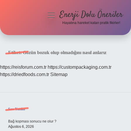
Enerji Dolu Öneriler
menüyü
aç
Hayatına hareket katan pratik fikirler!
Anasayfa
Gizlilik Politikası
Etiket:
Gözün bozuk olup olmadığını nasıl anlarız
Yasal Uyarı
https://reisforum.com.tr
https://custompackaging.com.tr
https://driedfoods.com.tr
Sitemap
Hakkımızda
Sidebar
Son Yazılar
Bağ kopması sonucu ne olur ?
Ağustos 6, 2026