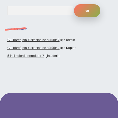
Arama
Son Yorumlar
Gül böreğinin Yufkasına ne sürülür ?
için
admin
Gül böreğinin Yufkasına ne sürülür ?
için
Kaplan
5 inci kolordu nerededir ?
için
admin
tulipbet.online/