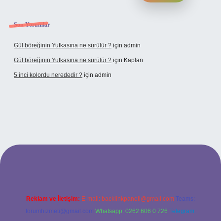
Son Yorumlar
Gül böreğinin Yufkasına ne sürülür ?
için
admin
Gül böreğinin Yufkasına ne sürülür ?
için
Kaplan
5 inci kolordu nerededir ?
için
admin
ulipbet.online/
Reklam ve İletişim:
E-mail:
backlinkpaneli@gmail.com
Teams:
forumhizmeti@gmail.com
Whatsapp: 0262 606 0 726
Telegram: