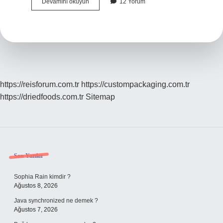
Katı
Devamını okuyun
12 Yorum
hal
fiziği
nedir
9
sınıf
?
https://reisforum.com.tr
https://custompackaging.com.tr
https://driedfoods.com.tr
Sitemap
Sidebar
Son Yazılar
Sophia Rain kimdir ?
Ağustos 8, 2026
Java synchronized ne demek ?
Ağustos 7, 2026