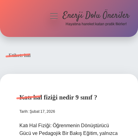
Enerji Dolu Öneriler
menüyü
aç
Hayatına hareket katan pratik fikirler!
Anasayfa
Gizlilik Politikası
Etiket:
hal
Yasal Uyarı
Hakkımızda
Katı hal fiziği nedir 9 sınıf ?
Tarih: Şubat 17, 2026
Katı Hal Fiziği: Öğrenmenin Dönüştürücü
Gücü ve Pedagojik Bir Bakış Eğitim, yalnızca