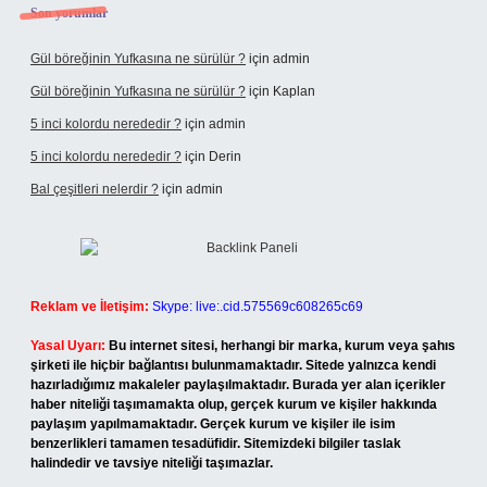
Son yorumlar
Gül böreğinin Yufkasına ne sürülür ?
için
admin
Gül böreğinin Yufkasına ne sürülür ?
için
Kaplan
5 inci kolordu nerededir ?
için
admin
5 inci kolordu nerededir ?
için
Derin
Bal çeşitleri nelerdir ?
için
admin
Reklam ve İletişim:
Skype: live:.cid.575569c608265c69
Yasal Uyarı:
Bu internet sitesi, herhangi bir marka, kurum veya şahıs
şirketi ile hiçbir bağlantısı bulunmamaktadır. Sitede yalnızca kendi
hazırladığımız makaleler paylaşılmaktadır. Burada yer alan içerikler
haber niteliği taşımamakta olup, gerçek kurum ve kişiler hakkında
paylaşım yapılmamaktadır. Gerçek kurum ve kişiler ile isim
benzerlikleri tamamen tesadüfidir. Sitemizdeki bilgiler taslak
halindedir ve tavsiye niteliği taşımazlar.