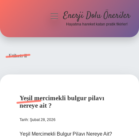
Enerji Dolu Öneriler
menüyü
aç
Hayatına hareket katan pratik fikirler!
Anasayfa
Gizlilik Politikası
Etiket:
il
Yasal Uyarı
Hakkımızda
Yeşil mercimekli bulgur pilavı
nereye ait ?
Tarih: Şubat 28, 2026
Yeşil Mercimekli Bulgur Pilavı Nereye Ait?