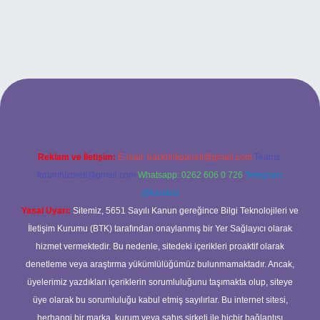
lipbet.online/
Reklam ve İletişim:
E-mail:
backlinkpaneli@gmail.com
Teams:
forumhizmeti@gmail.com
Whatsapp: 0262 606 0 726
Telegram:
@karabul
Yasal Uyarı:
Sitemiz, 5651 Sayılı Kanun gereğince Bilgi Teknolojileri ve
İletişim Kurumu (BTK) tarafından onaylanmış bir Yer Sağlayıcı olarak
hizmet vermektedir. Bu nedenle, sitedeki içerikleri proaktif olarak
denetleme veya araştırma yükümlülüğümüz bulunmamaktadır. Ancak,
üyelerimiz yazdıkları içeriklerin sorumluluğunu taşımakta olup, siteye
üye olarak bu sorumluluğu kabul etmiş sayılırlar. Bu internet sitesi,
herhangi bir marka, kurum veya şahıs şirketi ile hiçbir bağlantısı