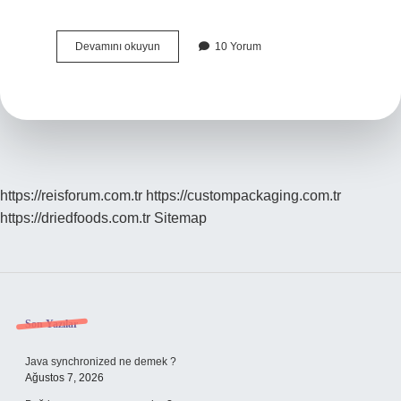
Yeşil
Devamını okuyun
10 Yorum
mercimekli
bulgur
pilavı
nereye
ait
?
https://reisforum.com.tr
https://custompackaging.com.tr
https://driedfoods.com.tr
Sitemap
Sidebar
Son Yazılar
Java synchronized ne demek ?
Ağustos 7, 2026