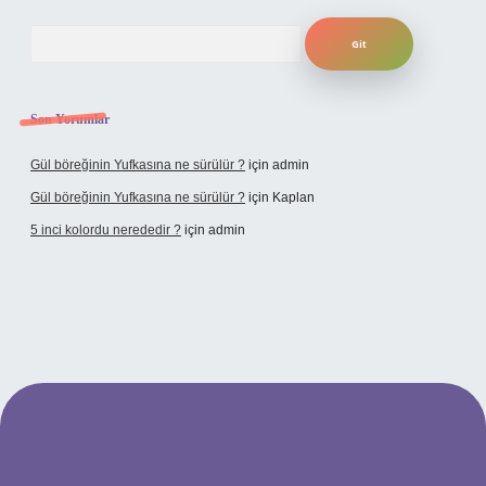
Arama
Son Yorumlar
Gül böreğinin Yufkasına ne sürülür ?
için
admin
Gül böreğinin Yufkasına ne sürülür ?
için
Kaplan
5 inci kolordu nerededir ?
için
admin
tulipbet.online/