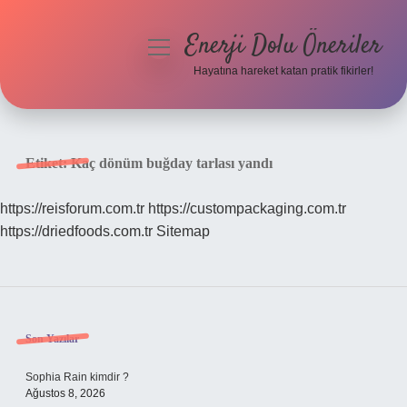
Enerji Dolu Öneriler
menüyü
aç
Hayatına hareket katan pratik fikirler!
Anasayfa
Gizlilik Politikası
Etiket:
Kaç dönüm buğday tarlası yandı
Yasal Uyarı
https://reisforum.com.tr
https://custompackaging.com.tr
https://driedfoods.com.tr
Sitemap
Hakkımızda
Sidebar
Son Yazılar
Sophia Rain kimdir ?
Ağustos 8, 2026