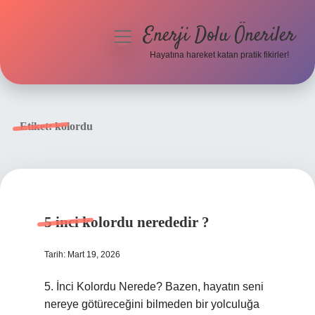
Enerji Dolu Öneriler
menüyü
aç
Hayatına hareket katan pratik fikirler!
Anasayfa
Gizlilik Politikası
Etiket:
kolordu
Yasal Uyarı
Hakkımızda
5 inci kolordu nerededir ?
Tarih: Mart 19, 2026
5. İnci Kolordu Nerede? Bazen, hayatın seni
nereye götüreceğini bilmeden bir yolculuğa