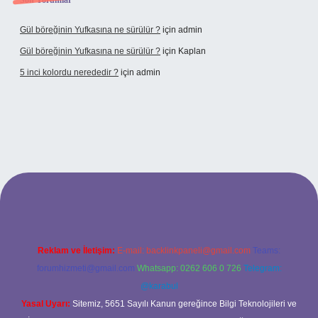
Son Yorumlar
Gül böreğinin Yufkasına ne sürülür ?
için
admin
Gül böreğinin Yufkasına ne sürülür ?
için
Kaplan
5 inci kolordu nerededir ?
için
admin
ww.tulipbet.online/
Reklam ve İletişim:
E-mail:
backlinkpaneli@gmail.com
Teams:
forumhizmeti@gmail.com
Whatsapp: 0262 606 0 726
Telegram:
@karabul
Yasal Uyarı:
Sitemiz, 5651 Sayılı Kanun gereğince Bilgi Teknolojileri ve