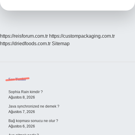
nerededir
?
https://reisforum.com.tr
https://custompackaging.com.tr
https://driedfoods.com.tr
Sitemap
Sidebar
Son Yazılar
Sophia Rain kimdir ?
Ağustos 8, 2026
Java synchronized ne demek ?
Ağustos 7, 2026
Bağ kopması sonucu ne olur ?
Ağustos 6, 2026