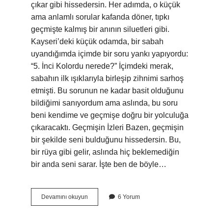
çıkar gibi hissedersin. Her adımda, o küçük
ama anlamlı sorular kafanda döner, tıpkı
geçmişte kalmış bir anının siluetleri gibi.
Kayseri’deki küçük odamda, bir sabah
uyandığımda içimde bir soru yankı yapıyordu:
“5. İnci Kolordu nerede?” İçimdeki merak,
sabahın ilk ışıklarıyla birleşip zihnimi sarhoş
etmişti. Bu sorunun ne kadar basit olduğunu
bildiğimi sanıyordum ama aslında, bu soru
beni kendime ve geçmişe doğru bir yolculuğa
çıkaracaktı. Geçmişin İzleri Bazen, geçmişin
bir şekilde seni bulduğunu hissedersin. Bu,
bir rüya gibi gelir, aslında hiç beklemediğin
bir anda seni sarar. İşte ben de böyle…
5
Devamını okuyun
6 Yorum
inci
kolordu