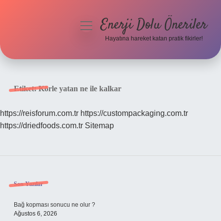
Enerji Dolu Öneriler
menüyü
aç
Hayatına hareket katan pratik fikirler!
Anasayfa
Gizlilik Politikası
Etiket:
Körle yatan ne ile kalkar
Yasal Uyarı
https://reisforum.com.tr
https://custompackaging.com.tr
https://driedfoods.com.tr
Sitemap
Hakkımızda
Sidebar
Son Yazılar
Bağ kopması sonucu ne olur ?
Ağustos 6, 2026