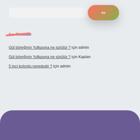
Arama
Son Yorumlar
Gül böreğinin Yufkasına ne sürülür ?
için
admin
Gül böreğinin Yufkasına ne sürülür ?
için
Kaplan
5 inci kolordu nerededir ?
için
admin
tulipbet.online/