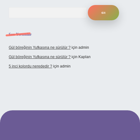
Arama
Son Yorumlar
Gül böreğinin Yufkasına ne sürülür ?
için
admin
Gül böreğinin Yufkasına ne sürülür ?
için
Kaplan
5 inci kolordu nerededir ?
için
admin
tulipbet.online/