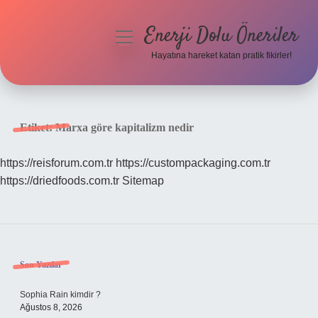
Enerji Dolu Öneriler
menüyü
aç
Hayatına hareket katan pratik fikirler!
Anasayfa
Gizlilik Politikası
Etiket:
Marxa göre kapitalizm nedir
Yasal Uyarı
https://reisforum.com.tr
https://custompackaging.com.tr
https://driedfoods.com.tr
Sitemap
Hakkımızda
Sidebar
Son Yazılar
Sophia Rain kimdir ?
Ağustos 8, 2026