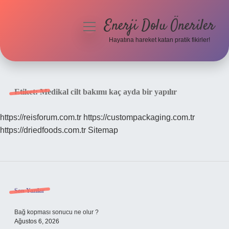
Enerji Dolu Öneriler
menüyü
aç
Hayatına hareket katan pratik fikirler!
Anasayfa
Gizlilik Politikası
Etiket:
Medikal cilt bakımı kaç ayda bir yapılır
Yasal Uyarı
https://reisforum.com.tr
https://custompackaging.com.tr
https://driedfoods.com.tr
Sitemap
Hakkımızda
Sidebar
Son Yazılar
Bağ kopması sonucu ne olur ?
Ağustos 6, 2026