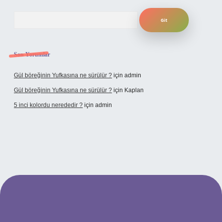
Arama
Son Yorumlar
Gül böreğinin Yufkasına ne sürülür ?
için
admin
Gül böreğinin Yufkasına ne sürülür ?
için
Kaplan
5 inci kolordu nerededir ?
için
admin
tulipbet.online/