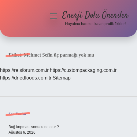
Enerji Dolu Öneriler
menüyü
aç
Hayatına hareket katan pratik fikirler!
Anasayfa
Gizlilik Politikası
Etiket:
Mehmet Sefin üç parmağı yok mu
Yasal Uyarı
https://reisforum.com.tr
https://custompackaging.com.tr
https://driedfoods.com.tr
Sitemap
Hakkımızda
Sidebar
Son Yazılar
Bağ kopması sonucu ne olur ?
Ağustos 6, 2026