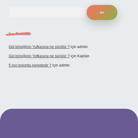
Arama
Son Yorumlar
Gül böreğinin Yufkasına ne sürülür ?
için
admin
Gül böreğinin Yufkasına ne sürülür ?
için
Kaplan
5 inci kolordu nerededir ?
için
admin
tulipbet.online/