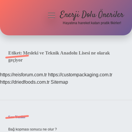
Enerji Dolu Öneriler
menüyü
aç
Hayatına hareket katan pratik fikirler!
Anasayfa
Gizlilik Politikası
Etiket:
Mesleki ve Teknik Anadolu Lisesi ne olarak
geçiyor
Yasal Uyarı
https://reisforum.com.tr
https://custompackaging.com.tr
Hakkımızda
https://driedfoods.com.tr
Sitemap
Sidebar
Son Yazılar
Bağ kopması sonucu ne olur ?