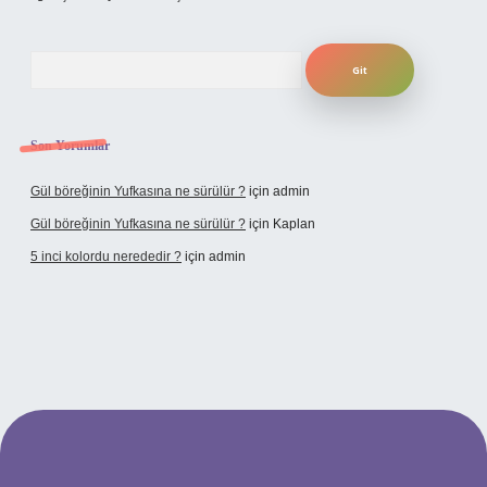
Arama
Son Yorumlar
Gül böreğinin Yufkasına ne sürülür ?
için
admin
Gül böreğinin Yufkasına ne sürülür ?
için
Kaplan
5 inci kolordu nerededir ?
için
admin
tulipbet.online/