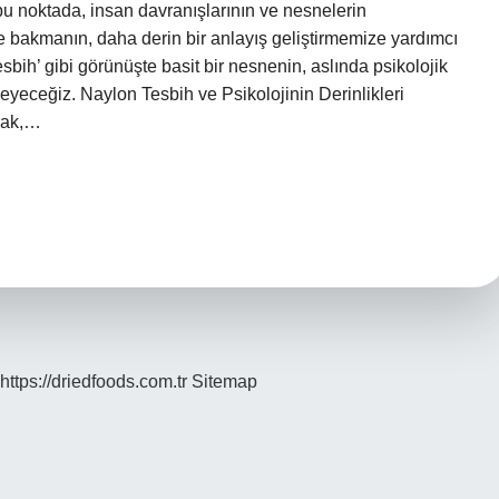
a bu noktada, insan davranışlarının ve nesnelerin
re bakmanın, daha derin bir anlayış geliştirmemize yardımcı
bih’ gibi görünüşte basit bir nesnenin, aslında psikolojik
leyeceğiz. Naylon Tesbih ve Psikolojinin Derinlikleri
arak,…
https://driedfoods.com.tr
Sitemap