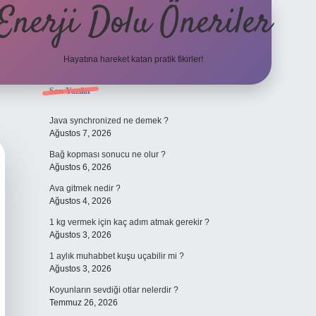
Enerji Dolu Öneriler
Hayatına hareket katan pratik fikirler!
Sidebar
Son Yazılar
https://www.tulipbet.o
Java synchronized ne demek ?
Ağustos 7, 2026
Bağ kopması sonucu ne olur ?
Ağustos 6, 2026
Ava gitmek nedir ?
Ağustos 4, 2026
1 kg vermek için kaç adım atmak gerekir ?
Ağustos 3, 2026
1 aylık muhabbet kuşu uçabilir mi ?
Ağustos 3, 2026
Koyunların sevdiği otlar nelerdir ?
Temmuz 26, 2026