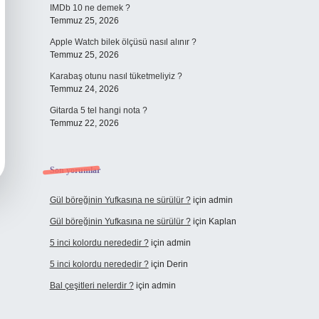
IMDb 10 ne demek ?
Temmuz 25, 2026
Apple Watch bilek ölçüsü nasıl alınır ?
Temmuz 25, 2026
Karabaş otunu nasıl tüketmeliyiz ?
Temmuz 24, 2026
Gitarda 5 tel hangi nota ?
Temmuz 22, 2026
Son yorumlar
Gül böreğinin Yufkasına ne sürülür ?
için
admin
Gül böreğinin Yufkasına ne sürülür ?
için
Kaplan
5 inci kolordu nerededir ?
için
admin
5 inci kolordu nerededir ?
için
Derin
Bal çeşitleri nelerdir ?
için
admin