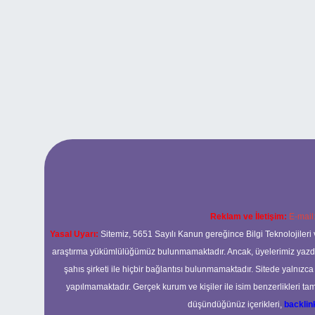
Reklam ve İletişim:
E-mail
Yasal Uyarı:
Sitemiz, 5651 Sayılı Kanun gereğince Bilgi Teknolojileri 
araştırma yükümlülüğümüz bulunmamaktadır. Ancak, üyelerimiz yazdıkla
şahıs şirketi ile hiçbir bağlantısı bulunmamaktadır. Sitede yalnızc
yapılmamaktadır. Gerçek kurum ve kişiler ile isim benzerlikleri 
düşündüğünüz içerikleri,
backli