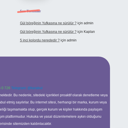
Son Yorumlar
Gül böreğinin Yufkasına ne sürülür ?
için
admin
Gül böreğinin Yufkasına ne sürülür ?
için
Kaplan
5 inci kolordu nerededir ?
için
admin
 0 726
Telegram: @karabul
ektedir. Bu nedenle, sitedeki içerikleri proaktif olarak denetleme veya
 etmiş sayılırlar. Bu internet sitesi, herhangi bir marka, kurum veya
niteliği taşımamakta olup, gerçek kurum ve kişiler hakkında paylaşım
laşım platformudur. Hukuka ve yasal düzenlemelere aykırı olduğunu
erisinde sitemizden kaldırılacaktır.