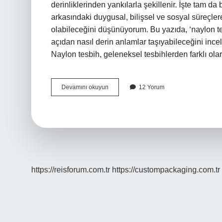
derinliklerinden yankılarla şekillenir. İşte tam d
arkasındaki duygusal, bilişsel ve sosyal süreçle
olabileceğini düşünüyorum. Bu yazıda, ‘naylon tes
açıdan nasıl derin anlamlar taşıyabileceğini ince
Naylon tesbih, geleneksel tesbihlerden farklı ol
Naylon
Devamını okuyun
12 Yorum
tesbih
nasıl
anlaşılır
?
https://reisforum.com.tr
https://custompackaging.com.tr