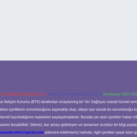
:
backlinkpaneli@gmail.com
Teams:
forumhizmeti@gmail.com
Whatsapp: 0262 606
ve İletişim Kurumu (BTK) tarafından onaylanmış bir Yer Sağlayıcı olarak hizmet verm
rı içeriklerin sorumluluğunu taşımakta olup, siteye üye olarak bu sorumluluğu kabul
a kendi hazırladığımız makaleler paylaşılmaktadır. Burada yer alan içerikler haber 
tamamen tesadüfidir. Sitemiz, kar amacı gütmeyen ve tamamen ücretsiz bir bilgi pay
nkpanelicomtr@gmail.com
adresine bildirmeniz halinde, ilgili içerikler yasal süre iç