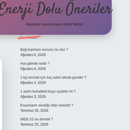
Enerji Dolu Öneriler
Hayatına hareket katan pratik fikirler!
Sidebar
Son Yazılar
https://www.tulipbet.o
Bağ kopması sonucu ne olur ?
Ağustos 6, 2026
Ava gitmek nedir ?
Ağustos 4, 2026
1 kg vermek için kaç adım atmak gerekir ?
Ağustos 3, 2026
1 aylık muhabbet kuşu uçabilir mi ?
Ağustos 3, 2026
Koyunların sevdiği otlar nelerdir ?
Temmuz 26, 2026
IMDb 10 ne demek ?
Temmuz 25, 2026