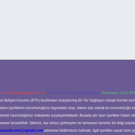
:
backlinkpaneli@gmail.com
Teams:
forumhizmeti@gmail.com
Whatsapp: 0262 606
ve İletişim Kurumu (BTK) tarafından onaylanmış bir Yer Sağlayıcı olarak hizmet verm
rı içeriklerin sorumluluğunu taşımakta olup, siteye üye olarak bu sorumluluğu kabul
a kendi hazırladığımız makaleler paylaşılmaktadır. Burada yer alan içerikler haber 
tamamen tesadüfidir. Sitemiz, kar amacı gütmeyen ve tamamen ücretsiz bir bilgi pay
nkpanelicomtr@gmail.com
adresine bildirmeniz halinde, ilgili içerikler yasal süre iç