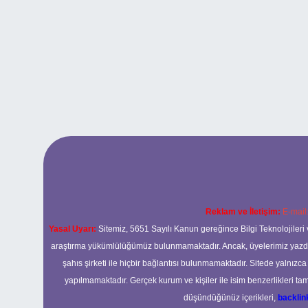
Reklam ve İletişim:
E-mail
Yasal Uyarı:
Sitemiz, 5651 Sayılı Kanun gereğince Bilgi Teknolojileri 
araştırma yükümlülüğümüz bulunmamaktadır. Ancak, üyelerimiz yazdıkla
şahıs şirketi ile hiçbir bağlantısı bulunmamaktadır. Sitede yalnızc
yapılmamaktadır. Gerçek kurum ve kişiler ile isim benzerlikleri 
düşündüğünüz içerikleri,
backli