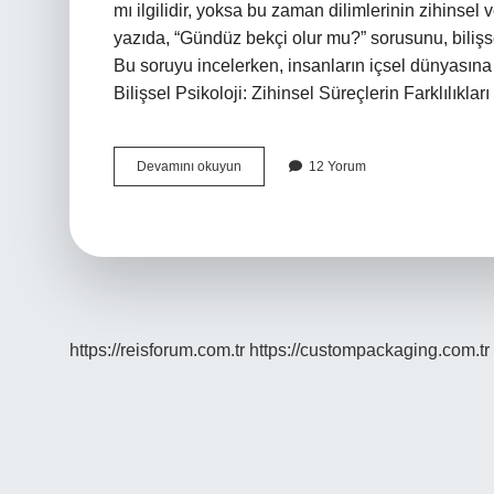
mı ilgilidir, yoksa bu zaman dilimlerinin zihinsel
yazıda, “Gündüz bekçi olur mu?” sorusunu, bilişs
Bu soruyu incelerken, insanların içsel dünyasına
Bilişsel Psikoloji: Zihinsel Süreçlerin Farklılıkları
Gündüz
Devamını okuyun
12 Yorum
bekçi
olur
mu
?
https://reisforum.com.tr
https://custompackaging.com.tr