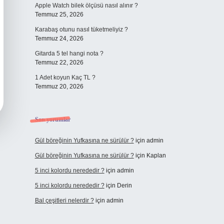
Apple Watch bilek ölçüsü nasıl alınır ?
Temmuz 25, 2026
Karabaş otunu nasıl tüketmeliyiz ?
Temmuz 24, 2026
Gitarda 5 tel hangi nota ?
Temmuz 22, 2026
1 Adet koyun Kaç TL ?
Temmuz 20, 2026
Son yorumlar
Gül böreğinin Yufkasına ne sürülür ?
için
admin
Gül böreğinin Yufkasına ne sürülür ?
için
Kaplan
5 inci kolordu nerededir ?
için
admin
5 inci kolordu nerededir ?
için
Derin
Bal çeşitleri nelerdir ?
için
admin