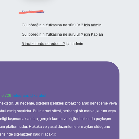
Son Yorumlar
Gül böreğinin Yufkasına ne sürülür ?
için
admin
Gül böreğinin Yufkasına ne sürülür ?
için
Kaplan
5 inci kolordu nerededir ?
için
admin
 0 726
Telegram: @karabul
ektedir. Bu nedenle, sitedeki içerikleri proaktif olarak denetleme veya
 etmiş sayılırlar. Bu internet sitesi, herhangi bir marka, kurum veya
niteliği taşımamakta olup, gerçek kurum ve kişiler hakkında paylaşım
laşım platformudur. Hukuka ve yasal düzenlemelere aykırı olduğunu
erisinde sitemizden kaldırılacaktır.