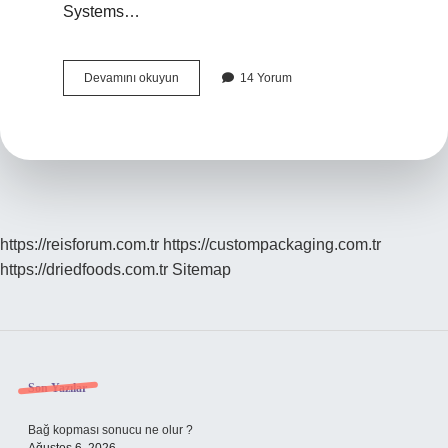
Systems…
Adobe
Devamını okuyun
14 Yorum
PDF
nasıl
birleştirilir
?
https://reisforum.com.tr
https://custompackaging.com.tr
https://driedfoods.com.tr
Sitemap
Sidebar
Son Yazılar
Bağ kopması sonucu ne olur ?