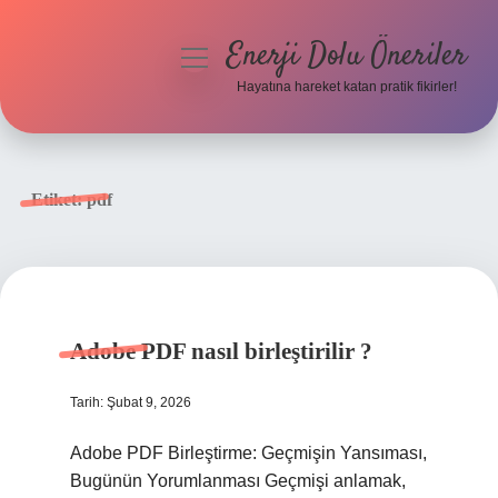
Enerji Dolu Öneriler
menüyü
aç
Hayatına hareket katan pratik fikirler!
Anasayfa
Gizlilik Politikası
Etiket:
pdf
Yasal Uyarı
Hakkımızda
Adobe PDF nasıl birleştirilir ?
Tarih: Şubat 9, 2026
Adobe PDF Birleştirme: Geçmişin Yansıması,
Bugünün Yorumlanması Geçmişi anlamak,