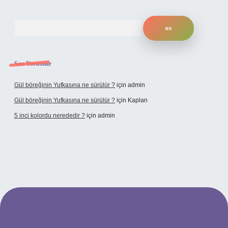
Arama
Son Yorumlar
Gül böreğinin Yufkasına ne sürülür ?
için
admin
Gül böreğinin Yufkasına ne sürülür ?
için
Kaplan
5 inci kolordu nerededir ?
için
admin
t.online/