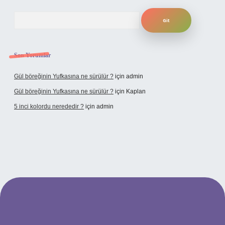
Arama
Son Yorumlar
Gül böreğinin Yufkasına ne sürülür ?
için
admin
Gül böreğinin Yufkasına ne sürülür ?
için
Kaplan
5 inci kolordu nerededir ?
için
admin
tulipbet.online/