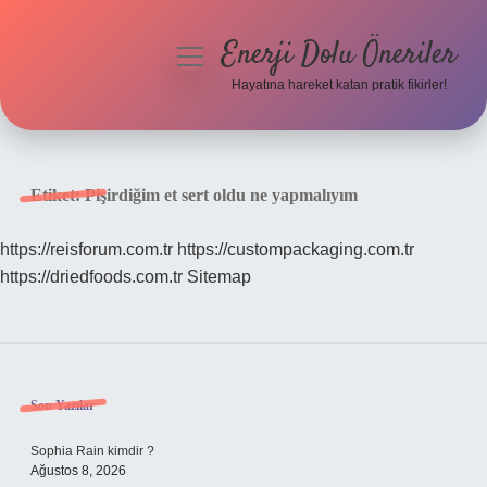
Enerji Dolu Öneriler
menüyü
aç
Hayatına hareket katan pratik fikirler!
Anasayfa
Gizlilik Politikası
Etiket:
Pişirdiğim et sert oldu ne yapmalıyım
Yasal Uyarı
https://reisforum.com.tr
https://custompackaging.com.tr
https://driedfoods.com.tr
Sitemap
Hakkımızda
Sidebar
Son Yazılar
Sophia Rain kimdir ?
Ağustos 8, 2026