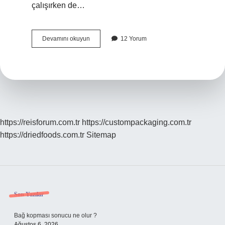
çalışırken de…
Polis
Devamını okuyun
12 Yorum
askeri
personeli
arayabilir
mi
?
https://reisforum.com.tr
https://custompackaging.com.tr
https://driedfoods.com.tr
Sitemap
Sidebar
Son Yazılar
Bağ kopması sonucu ne olur ?
Ağustos 6, 2026