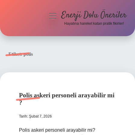
Enerji Dolu Öneriler
menüyü
aç
Hayatına hareket katan pratik fikirler!
Anasayfa
Gizlilik Politikası
Etiket:
polis
Yasal Uyarı
Hakkımızda
Polis askeri personeli arayabilir mi
?
Tarih: Şubat 7, 2026
Polis askeri personeli arayabilir mi?