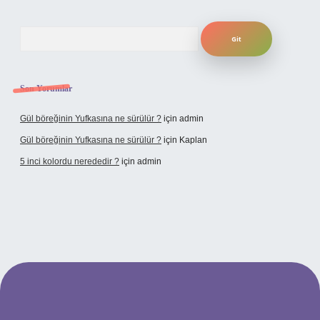
Arama
Son Yorumlar
Gül böreğinin Yufkasına ne sürülür ?
için
admin
Gül böreğinin Yufkasına ne sürülür ?
için
Kaplan
5 inci kolordu nerededir ?
için
admin
ulipbet.online/