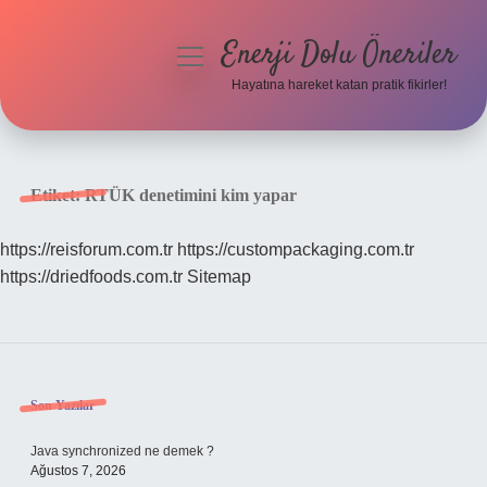
Enerji Dolu Öneriler
menüyü
aç
Hayatına hareket katan pratik fikirler!
Anasayfa
Gizlilik Politikası
Etiket:
RTÜK denetimini kim yapar
Yasal Uyarı
https://reisforum.com.tr
https://custompackaging.com.tr
https://driedfoods.com.tr
Sitemap
Hakkımızda
Sidebar
Son Yazılar
Java synchronized ne demek ?
Ağustos 7, 2026