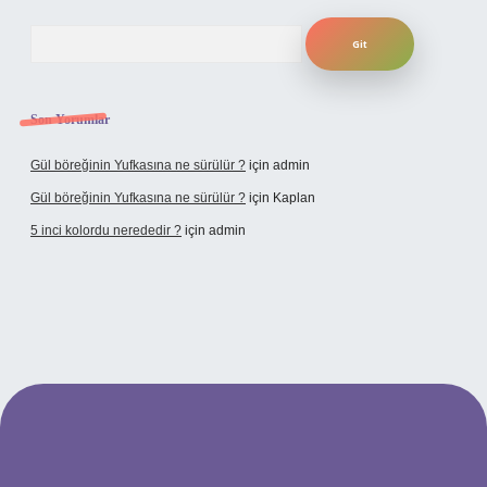
Arama
Son Yorumlar
Gül böreğinin Yufkasına ne sürülür ?
için
admin
Gül böreğinin Yufkasına ne sürülür ?
için
Kaplan
5 inci kolordu nerededir ?
için
admin
.tulipbet.online/