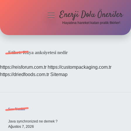
Enerji Dolu Öneriler
menüyü
aç
Hayatına hareket katan pratik fikirler!
Anasayfa
Gizlilik Politikası
Etiket:
Rüya anksiyetesi nedir
Yasal Uyarı
https://reisforum.com.tr
https://custompackaging.com.tr
https://driedfoods.com.tr
Sitemap
Hakkımızda
Sidebar
Son Yazılar
Java synchronized ne demek ?
Ağustos 7, 2026