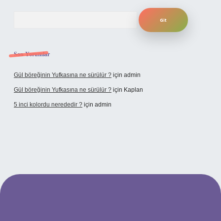
Arama
Son Yorumlar
Gül böreğinin Yufkasına ne sürülür ?
için
admin
Gül böreğinin Yufkasına ne sürülür ?
için
Kaplan
5 inci kolordu nerededir ?
için
admin
tulipbet.online/