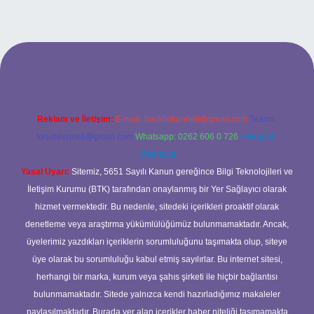
tulipbet.online/
Reklam ve İletişim:
E-mail:
backlinkpaneli@gmail.com
Teams:
forumhizmeti@gmail.com
Whatsapp: 0262 606 0 726
Telegram:
@karabul
Yasal Uyarı:
Sitemiz, 5651 Sayılı Kanun gereğince Bilgi Teknolojileri ve
İletişim Kurumu (BTK) tarafından onaylanmış bir Yer Sağlayıcı olarak
hizmet vermektedir. Bu nedenle, sitedeki içerikleri proaktif olarak
denetleme veya araştırma yükümlülüğümüz bulunmamaktadır. Ancak,
üyelerimiz yazdıkları içeriklerin sorumluluğunu taşımakta olup, siteye
üye olarak bu sorumluluğu kabul etmiş sayılırlar. Bu internet sitesi,
herhangi bir marka, kurum veya şahıs şirketi ile hiçbir bağlantısı
bulunmamaktadır. Sitede yalnızca kendi hazırladığımız makaleler
paylaşılmaktadır. Burada yer alan içerikler haber niteliği taşımamakta