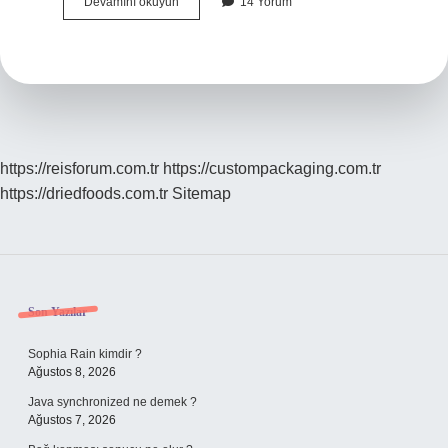
Bilardo
Devamını okuyun
14 Yorum
kuralları
siyahtan
sonra
beyaz
girerse
ne
olur
?
https://reisforum.com.tr
https://custompackaging.com.tr
https://driedfoods.com.tr
Sitemap
Sidebar
Son Yazılar
Sophia Rain kimdir ?
Ağustos 8, 2026
Java synchronized ne demek ?
Ağustos 7, 2026