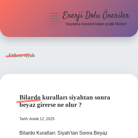
Enerji Dolu Öneriler
menüyü
aç
Hayatına hareket katan pratik fikirler!
Anasayfa
Gizlilik Politikası
Etiket:
siyah
Yasal Uyarı
Hakkımızda
Bilardo kuralları siyahtan sonra
beyaz girerse ne olur ?
Tarih: Aralık 12, 2025
Bilardo Kuralları: Siyah’tan Sonra Beyaz