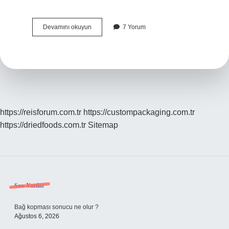
Sprite
Devamını okuyun
7 Yorum
gazoz
mu
?
https://reisforum.com.tr
https://custompackaging.com.tr
https://driedfoods.com.tr
Sitemap
Sidebar
Son Yazılar
Bağ kopması sonucu ne olur ?
Ağustos 6, 2026