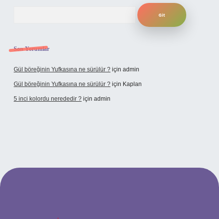
Arama
Son Yorumlar
Gül böreğinin Yufkasına ne sürülür ?
için
admin
Gül böreğinin Yufkasına ne sürülür ?
için
Kaplan
5 inci kolordu nerededir ?
için
admin
ipbet.online/