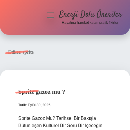
Enerji Dolu Öneriler
menüyü
aç
Hayatına hareket katan pratik fikirler!
Anasayfa
Gizlilik Politikası
Etiket:
sprite
Yasal Uyarı
Hakkımızda
Sprite gazoz mu ?
Tarih: Eylül 30, 2025
Sprite Gazoz Mu? Tarihsel Bir Bakışla
Bütünleşen Kültürel Bir Soru Bir İçeceğin