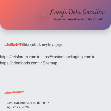
Enerji Dolu Öneriler
menüyü
aç
Hayatına hareket katan pratik fikirler!
Anasayfa
Gizlilik Politikası
Etiket:
Tahta çubuk neyle yapışır
Yasal Uyarı
https://reisforum.com.tr
https://custompackaging.com.tr
https://driedfoods.com.tr
Sitemap
Hakkımızda
Sidebar
Son Yazılar
Java synchronized ne demek ?
Ağustos 7, 2026