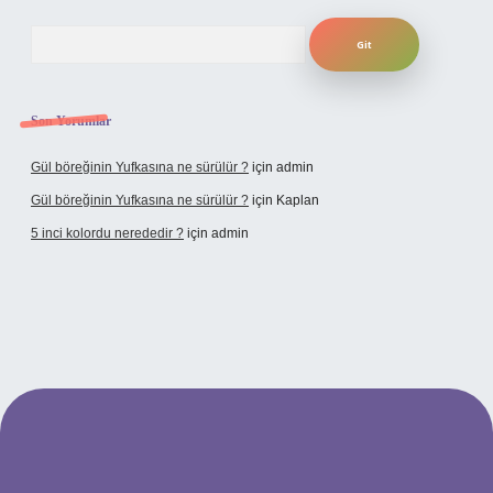
Arama
Son Yorumlar
Gül böreğinin Yufkasına ne sürülür ?
için
admin
Gül böreğinin Yufkasına ne sürülür ?
için
Kaplan
5 inci kolordu nerededir ?
için
admin
tulipbet.online/