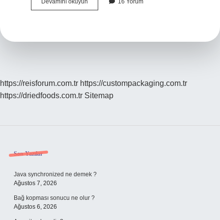
Meyus
Devamını okuyun
16 Yorum
tavır
ne
demek
?
https://reisforum.com.tr
https://custompackaging.com.tr
https://driedfoods.com.tr
Sitemap
Sidebar
Son Yazılar
Java synchronized ne demek ?
Ağustos 7, 2026
Bağ kopması sonucu ne olur ?
Ağustos 6, 2026