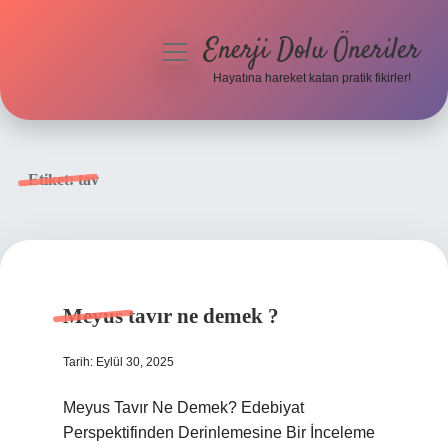
Enerji Dolu Öneriler
menüyü
aç
Hayatına hareket katan pratik fikirler!
Anasayfa
Gizlilik Politikası
Etiket:
tav
Yasal Uyarı
Hakkımızda
Meyus tavır ne demek ?
Tarih: Eylül 30, 2025
Meyus Tavır Ne Demek? Edebiyat
Perspektifinden Derinlemesine Bir İnceleme