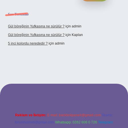
Son Yorumlar
Gül böreğinin Yufkasına ne sürülür ?
için
admin
Gül böreğinin Yufkasına ne sürülür ?
için
Kaplan
5 inci kolordu nerededir ?
için
admin
tulipbet.online/
Reklam ve İletişim:
E-mail:
backlinkpaneli@gmail.com
Teams:
forumhizmeti@gmail.com
Whatsapp: 0262 606 0 726
Telegram: