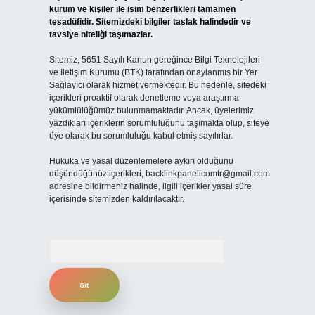
kurum ve kişiler ile isim benzerlikleri tamamen
tesadüfidir. Sitemizdeki bilgiler taslak halindedir ve
tavsiye niteliği taşımazlar.
Sitemiz, 5651 Sayılı Kanun gereğince Bilgi Teknolojileri
ve İletişim Kurumu (BTK) tarafından onaylanmış bir Yer
Sağlayıcı olarak hizmet vermektedir. Bu nedenle, sitedeki
içerikleri proaktif olarak denetleme veya araştırma
yükümlülüğümüz bulunmamaktadır. Ancak, üyelerimiz
yazdıkları içeriklerin sorumluluğunu taşımakta olup, siteye
üye olarak bu sorumluluğu kabul etmiş sayılırlar.
Hukuka ve yasal düzenlemelere aykırı olduğunu
düşündüğünüz içerikleri,
backlinkpanelicomtr@gmail.com
adresine bildirmeniz halinde, ilgili içerikler yasal süre
içerisinde sitemizden kaldırılacaktır.
Arama