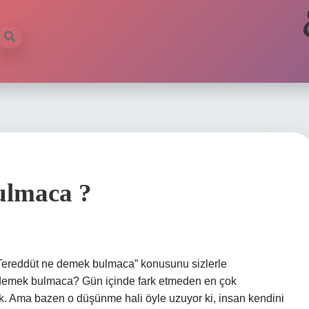
ulmaca ?
 “Tereddüt ne demek bulmaca” konusunu sizlerle
demek bulmaca? Gün içinde fark etmeden en çok
k. Ama bazen o düşünme hali öyle uzuyor ki, insan kendini