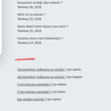
Koyunların sevdiği otlar nelerdir ?
Temmuz 26, 2026
IMDb 10 ne demek ?
Temmuz 25, 2026
Apple Watch bilek ölçüsü nasıl alınır ?
Temmuz 25, 2026
Karabaş otunu nasıl tüketmeliyiz ?
Temmuz 24, 2026
Son yorumlar
Gül böreğinin Yufkasına ne sürülür ?
için
admin
Gül böreğinin Yufkasına ne sürülür ?
için
Kaplan
5 inci kolordu nerededir ?
için
admin
5 inci kolordu nerededir ?
için
Derin
Bal çeşitleri nelerdir ?
için
admin