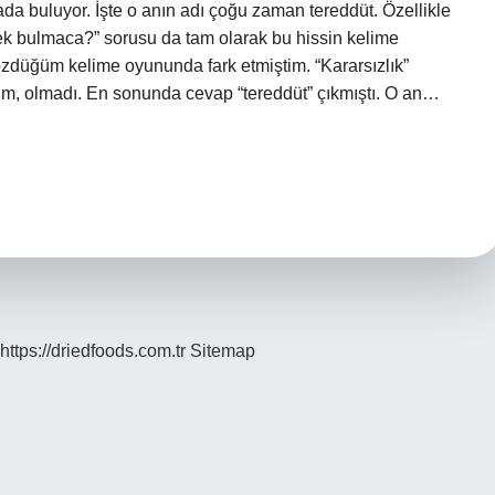
da buluyor. İşte o anın adı çoğu zaman tereddüt. Özellikle
k bulmaca?” sorusu da tam olarak bu hissin kelime
 çözdüğüm kelime oyununda fark etmiştim. “Kararsızlık”
im, olmadı. En sonunda cevap “tereddüt” çıkmıştı. O an…
https://driedfoods.com.tr
Sitemap