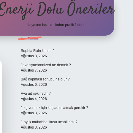
Enerji Dolu Öneriler
Hayatına hareket katan pratik fikirler!
Sidebar
Son Yazılar
https://www.tulipbet.on
Sophia Rain kimdir ?
Ağustos 8, 2026
Java synchronized ne demek ?
Ağustos 7, 2026
Bağ kopması sonucu ne olur ?
Ağustos 6, 2026
Ava gitmek nedir ?
Ağustos 4, 2026
1 kg vermek için kaç adım atmak gerekir ?
Ağustos 3, 2026
1 aylık muhabbet kuşu uçabilir mi ?
Ağustos 3, 2026