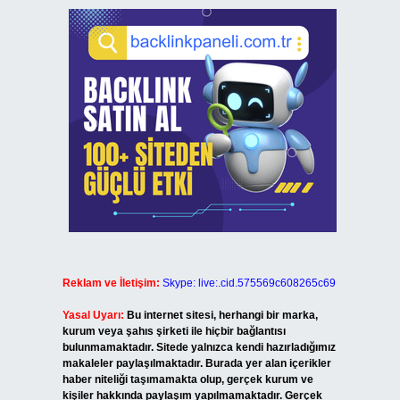
Reklam ve İletişim:
Skype: live:.cid.575569c608265c69
Yasal Uyarı:
Bu internet sitesi, herhangi bir marka,
kurum veya şahıs şirketi ile hiçbir bağlantısı
bulunmamaktadır. Sitede yalnızca kendi hazırladığımız
makaleler paylaşılmaktadır. Burada yer alan içerikler
haber niteliği taşımamakta olup, gerçek kurum ve
kişiler hakkında paylaşım yapılmamaktadır. Gerçek