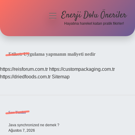
Enerji Dolu Öneriler
menüyü
aç
Hayatına hareket katan pratik fikirler!
Anasayfa
Gizlilik Politikası
Etiket:
Uygulama yapmanın maliyeti nedir
Yasal Uyarı
https://reisforum.com.tr
https://custompackaging.com.tr
https://driedfoods.com.tr
Sitemap
Hakkımızda
Sidebar
Son Yazılar
Java synchronized ne demek ?
Ağustos 7, 2026