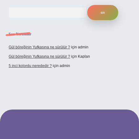
Arama
Son Yorumlar
Gül böreğinin Yufkasına ne sürülür ?
için
admin
Gül böreğinin Yufkasına ne sürülür ?
için
Kaplan
5 inci kolordu nerededir ?
için
admin
.tulipbet.online/