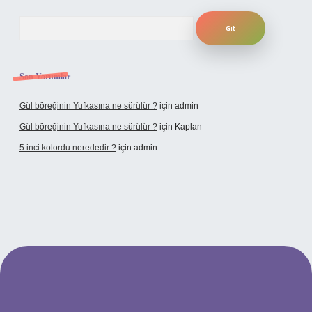
Arama
Son Yorumlar
Gül böreğinin Yufkasına ne sürülür ?
için
admin
Gül böreğinin Yufkasına ne sürülür ?
için
Kaplan
5 inci kolordu nerededir ?
için
admin
tulipbet.online/