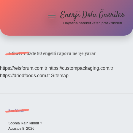
Enerji Dolu Öneriler
menüyü
aç
Hayatına hareket katan pratik fikirler!
Anasayfa
Gizlilik Politikası
Etiket:
Yüzde 80 engelli raporu ne işe yarar
Yasal Uyarı
https://reisforum.com.tr
https://custompackaging.com.tr
https://driedfoods.com.tr
Sitemap
Hakkımızda
Sidebar
Son Yazılar
Sophia Rain kimdir ?
Ağustos 8, 2026