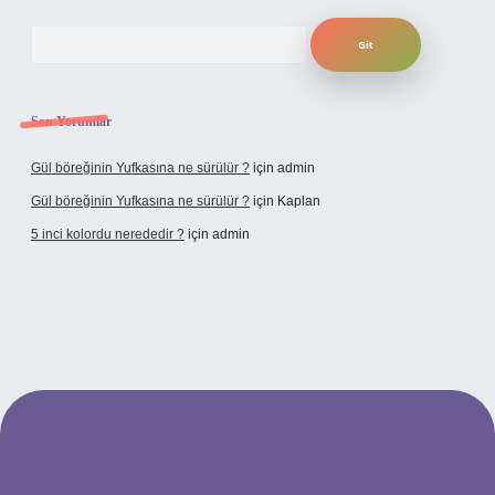
Arama
Son Yorumlar
Gül böreğinin Yufkasına ne sürülür ?
için
admin
Gül böreğinin Yufkasına ne sürülür ?
için
Kaplan
5 inci kolordu nerededir ?
için
admin
w.tulipbet.online/