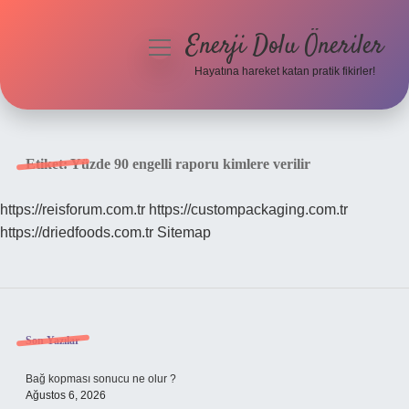
Enerji Dolu Öneriler
menüyü
aç
Hayatına hareket katan pratik fikirler!
Anasayfa
Gizlilik Politikası
Etiket:
Yüzde 90 engelli raporu kimlere verilir
Yasal Uyarı
https://reisforum.com.tr
https://custompackaging.com.tr
https://driedfoods.com.tr
Sitemap
Hakkımızda
Sidebar
Son Yazılar
Bağ kopması sonucu ne olur ?
Ağustos 6, 2026