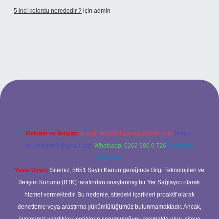
5 inci kolordu nerededir ?
için
admin
ne/
Reklam ve İletişim:
E-mail:
backlinkpaneli@gmail.com
Teams:
forumhizmeti@gmail.com
Whatsapp: 0262 606 0 726
Telegram:
@karabul
Yasal Uyarı:
Sitemiz, 5651 Sayılı Kanun gereğince Bilgi Teknolojileri ve
İletişim Kurumu (BTK) tarafından onaylanmış bir Yer Sağlayıcı olarak
hizmet vermektedir. Bu nedenle, sitedeki içerikleri proaktif olarak
denetleme veya araştırma yükümlülüğümüz bulunmamaktadır. Ancak,