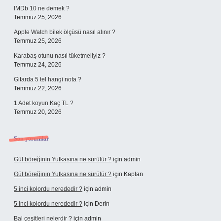
IMDb 10 ne demek ?
Temmuz 25, 2026
Apple Watch bilek ölçüsü nasıl alınır ?
Temmuz 25, 2026
Karabaş otunu nasıl tüketmeliyiz ?
Temmuz 24, 2026
Gitarda 5 tel hangi nota ?
Temmuz 22, 2026
1 Adet koyun Kaç TL ?
Temmuz 20, 2026
Son yorumlar
Gül böreğinin Yufkasına ne sürülür ?
için
admin
Gül böreğinin Yufkasına ne sürülür ?
için
Kaplan
5 inci kolordu nerededir ?
için
admin
5 inci kolordu nerededir ?
için
Derin
Bal çeşitleri nelerdir ?
için
admin