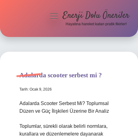
Enerji Dolu Öneriler
menüyü
aç
Hayatına hareket katan pratik fikirler!
Anasayfa
Gizlilik Politikası
Yasal Uyarı
Adalarda scooter serbest mi ?
Hakkımızda
Tarih: Ocak 9, 2026
Adalarda Scooter Serbest Mi? Toplumsal
Düzen ve Güç İlişkileri Üzerine Bir Analiz
Toplumlar, sürekli olarak belirli normlara,
kurallara ve düzenlemelere dayanarak