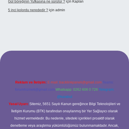
Gül böreğinin Yufkasına ne sürülür ?
için
Kaplan
5 inci kolordu nerededir ?
için
admin
//www.tulipbet.online/
Reklam ve İletişim:
E-mail:
backlinkpaneli@gmail.com
Teams:
forumhizmeti@gmail.com
Whatsapp: 0262 606 0 726
Telegram:
@karabul
Yasal Uyarı:
Sitemiz, 5651 Sayılı Kanun gereğince Bilgi Teknolojileri ve
İletişim Kurumu (BTK) tarafından onaylanmış bir Yer Sağlayıcı olarak
hizmet vermektedir. Bu nedenle, sitedeki içerikleri proaktif olarak
denetleme veya araştırma yükümlülüğümüz bulunmamaktadır. Ancak,