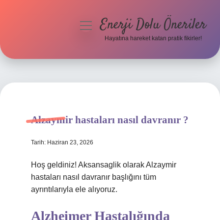
Enerji Dolu Öneriler
menüyü
aç
Hayatına hareket katan pratik fikirler!
Anasayfa
Gizlilik Politikası
Yasal Uyarı
Alzaymir hastaları nasıl davranır ?
Hakkımızda
Tarih: Haziran 23, 2026
Hoş geldiniz! Aksansaglik olarak Alzaymir
hastaları nasıl davranır başlığını tüm
ayrıntılarıyla ele alıyoruz.
Alzheimer Hastalığında