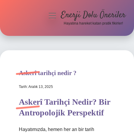
Enerji Dolu Öneriler
menüyü
aç
Hayatına hareket katan pratik fikirler!
Anasayfa
Gizlilik Politikası
Yasal Uyarı
Askerî tarihçi nedir ?
Hakkımızda
Tarih: Aralık 13, 2025
Askerî Tarihçi Nedir? Bir
Antropolojik Perspektif
Hayatımızda, hemen her an bir tarih