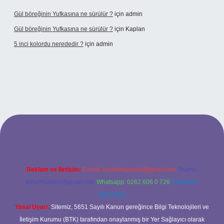
Gül böreğinin Yufkasına ne sürülür ?
için
admin
Gül böreğinin Yufkasına ne sürülür ?
için
Kaplan
5 inci kolordu nerededir ?
için
admin
ps://www.tulipbet.online/
Reklam ve İletişim:
E-mail:
backlinkpaneli@gmail.com
Teams:
forumhizmeti@gmail.com
Whatsapp: 0262 606 0 726
Telegram:
@karabul
Yasal Uyarı:
Sitemiz, 5651 Sayılı Kanun gereğince Bilgi Teknolojileri ve
İletişim Kurumu (BTK) tarafından onaylanmış bir Yer Sağlayıcı olarak