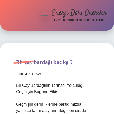
Enerji Dolu Öneriler
menüyü
aç
Hayatına hareket katan pratik fikirler!
Anasayfa
Gizlilik Politikası
Yasal Uyarı
Bir çay bardağı kaç kg ?
Hakkımızda
Tarih: Mart 4, 2026
Bir Çay Bardağının Tarihsel Yolculuğu:
Geçmişin Bugüne Etkisi
Geçmişin derinliklerine baktığımızda,
yalnızca tarihi olayların değil, en sıradan