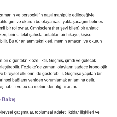
, zamanın ve perspektifin nasıl manipüle edileceğiyle
anlatıldığını ve okurun bu olaya nasıl yaklaşacağını belirler.
li bir rol oynar. Omniscient (her şeyi bilen) bir anlatıcı,
en, birinci tekil şahısla anlatılan bir hikaye, kişisel
bilir. Bu tür anlatım teknikleri, metnin amacını ve okurun
 bir diğer teknik özelliktir. Geçmiş, şimdi ve gelecek
leştirebilir. Fezleke’de zaman, olayların sadece kronolojik
e bireysel etkilerini de gösterebilir. Geçmişe yapılan bir
 tarihsel bağlamı yeniden yorumlamak anlamına gelir.
nabilir ve bu da metnin derinliğini artırır.
e Bakış
eysel çatışmalar, toplumsal adalet, iktidar ilişkileri ve