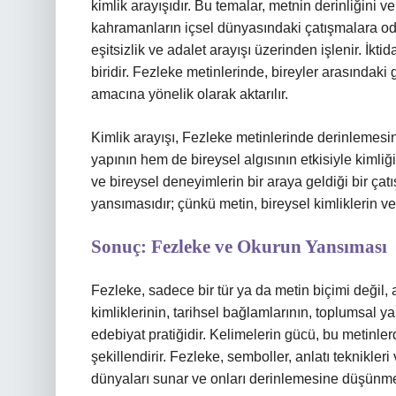
kimlik arayışıdır. Bu temalar, metnin derinliğini v
kahramanların içsel dünyasındaki çatışmalara oda
eşitsizlik ve adalet arayışı üzerinden işlenir. İkt
biridir. Fezleke metinlerinde, bireyler arasındak
amacına yönelik olarak aktarılır.
Kimlik arayışı, Fezleke metinlerinde derinlemesin
yapının hem de bireysel algısının etkisiyle kimliğ
ve bireysel deneyimlerin bir araya geldiği bir çatı
yansımasıdır; çünkü metin, bireysel kimliklerin ve t
Sonuç: Fezleke ve Okurun Yansıması
Fezleke, sadece bir tür ya da metin biçimi değil,
kimliklerinin, tarihsel bağlamlarının, toplumsal ya
edebiyat pratiğidir. Kelimelerin gücü, bu metinl
şekillendirir. Fezleke, semboller, anlatı teknikler
dünyaları sunar ve onları derinlemesine düşünm