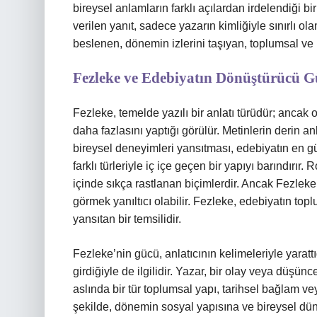
bireysel anlamların farklı açılardan irdelendiği b
verilen yanıt, sadece yazarın kimliğiyle sınırlı o
beslenen, dönemin izlerini taşıyan, toplumsal ve
Fezleke ve Edebiyatın Dönüştürücü 
Fezleke, temelde yazılı bir anlatı türüdür; ancak
daha fazlasını yaptığı görülür. Metinlerin derin a
bireysel deneyimleri yansıtması, edebiyatın en gü
farklı türleriyle iç içe geçen bir yapıyı barındırı
içinde sıkça rastlanan biçimlerdir. Ancak Fezleke
görmek yanıltıcı olabilir. Fezleke, edebiyatın topl
yansıtan bir temsilidir.
Fezleke’nin gücü, anlatıcının kelimeleriyle yaratt
girdiğiyle de ilgilidir. Yazar, bir olay veya düşün
aslında bir tür toplumsal yapı, tarihsel bağlam v
şekilde, dönemin sosyal yapısına ve bireysel düny