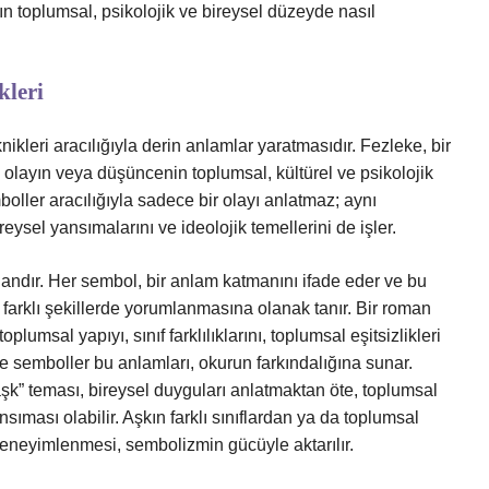
ın toplumsal, psikolojik ve bireysel düzeyde nasıl
kleri
ikleri aracılığıyla derin anlamlar yaratmasıdır. Fezleke, bir
olayın veya düşüncenin toplumsal, kültürel ve psikolojik
oller aracılığıyla sadece bir olayı anlatmaz; aynı
eysel yansımalarını ve ideolojik temellerini de işler.
dandır. Her sembol, bir anlam katmanını ifade eder ve bu
n farklı şekillerde yorumlanmasına olanak tanır. Bir roman
umsal yapıyı, sınıf farklılıklarını, toplumsal eşitsizlikleri
de semboller bu anlamları, okurun farkındalığına sunar.
şk” teması, bireysel duyguları anlatmaktan öte, toplumsal
yansıması olabilir. Aşkın farklı sınıflardan ya da toplumsal
 deneyimlenmesi, sembolizmin gücüyle aktarılır.