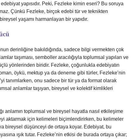
ir edebiyat yapısıdır. Peki, Fezleke kimin eseri? Bu soruya
lamaz. Çünkü Fezleke, birçok edebi tür ve teknikten
 bireysel yaşamı harmanlayan bir yapıdır.
Gücü
 onun derinliğine bakıldığında, sadece bilgi vermekten çok
nlamlar taşıması, semboller aracılığıyla toplumsal yapıları ve
çlü yönlerinden biridir. Fezleke, çoğunlukla edebiyatın
r. Roman, öykü, mektup ya da deneme gibi türler, Fezleke’nin
’yi tanımlarken, onu sadece bir tür ya da format olarak
umsal anlamlar taşıyan, bireysel ve kolektif kimlikleri
ığı anlamın toplumsal ve bireysel hayatla nasıl etkileşime
ceyi aktarmak için kelimeleri biçimlendirirken, bu kelimeler
eya bireysel düşünceyi de ortaya koyar. Edebiyat, bu
asına ışık tutar. Fezleke’nin etkisi de burada ortaya çıkar;