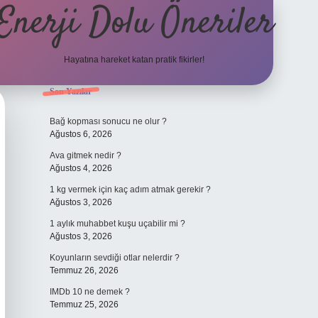
Enerji Dolu Öneriler
Hayatına hareket katan pratik fikirler!
Sidebar
Son Yazılar
https://www.tulipbet.online/
Bağ kopması sonucu ne olur ?
Ağustos 6, 2026
Ava gitmek nedir ?
Ağustos 4, 2026
1 kg vermek için kaç adım atmak gerekir ?
Ağustos 3, 2026
1 aylık muhabbet kuşu uçabilir mi ?
Ağustos 3, 2026
Koyunların sevdiği otlar nelerdir ?
Temmuz 26, 2026
IMDb 10 ne demek ?
Temmuz 25, 2026