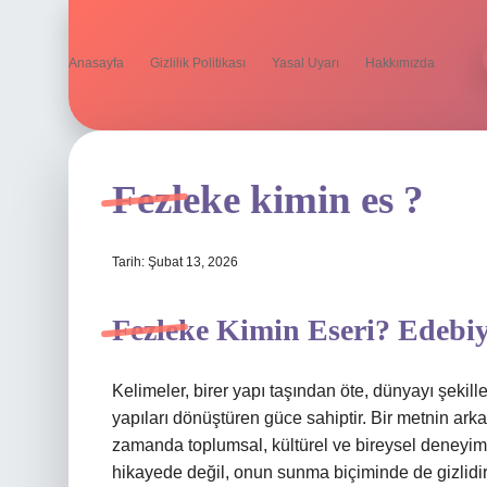
Anasayfa
Gizlilik Politikası
Yasal Uyarı
Hakkımızda
Fezleke kimin es ?
Tarih: Şubat 13, 2026
Fezleke Kimin Eseri? Edebiy
Kelimeler, birer yapı taşından öte, dünyayı şekill
yapıları dönüştüren güce sahiptir. Bir metnin ark
zamanda toplumsal, kültürel ve bireysel deneyiml
hikayede değil, onun sunma biçiminde de gizlidir. 