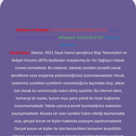
e/
Reklam ve İletişim:
E-mail:
backlinkpaneli@gmail.com
Teams:
forumhizmeti@gmail.com
Whatsapp: 0262 606 0 726
Telegram:
@karabul
Yasal Uyarı:
Sitemiz, 5651 Sayılı Kanun gereğince Bilgi Teknolojileri ve
İletişim Kurumu (BTK) tarafından onaylanmış bir Yer Sağlayıcı olarak
hizmet vermektedir. Bu nedenle, sitedeki içerikleri proaktif olarak
denetleme veya araştırma yükümlülüğümüz bulunmamaktadır. Ancak,
üyelerimiz yazdıkları içeriklerin sorumluluğunu taşımakta olup, siteye
üye olarak bu sorumluluğu kabul etmiş sayılırlar. Bu internet sitesi,
herhangi bir marka, kurum veya şahıs şirketi ile hiçbir bağlantısı
bulunmamaktadır. Sitede yalnızca kendi hazırladığımız makaleler
paylaşılmaktadır. Burada yer alan içerikler haber niteliği taşımamakta
olup, gerçek kurum ve kişiler hakkında paylaşım yapılmamaktadır.
Gerçek kurum ve kişiler ile isim benzerlikleri tamamen tesadüfidir.