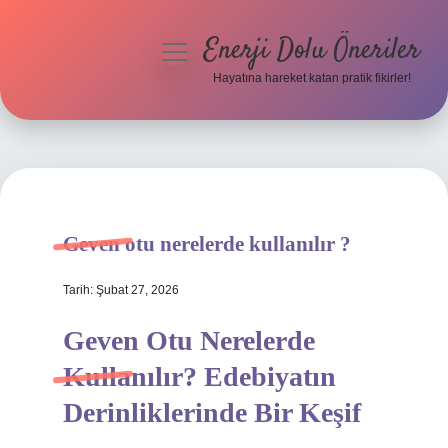
Enerji Dolu Öneriler
menüyü
aç
Hayatına hareket katan pratik fikirler!
Anasayfa
Gizlilik Politikası
Yasal Uyarı
Geven otu nerelerde kullanılır ?
Hakkımızda
Tarih: Şubat 27, 2026
Geven Otu Nerelerde
Kullanılır? Edebiyatın
Derinliklerinde Bir Keşif