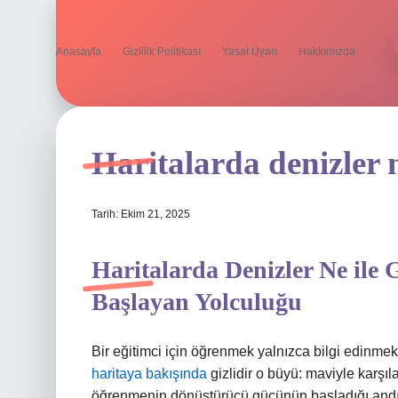
Anasayfa
Gizlilik Politikası
Yasal Uyarı
Hakkımızda
Haritalarda denizler ne
Tarih: Ekim 21, 2025
Haritalarda Denizler Ne ile
Başlayan Yolculuğu
Bir eğitimci için öğrenmek yalnızca bilgi edinme
haritaya bakışında
gizlidir o büyü: maviyle karşılaş
öğrenmenin dönüştürücü gücünün başladığı andır.