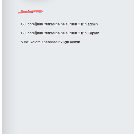
Son Yorumlar
Gül böreğinin Yufkasına ne sürülür ?
için
admin
Gül böreğinin Yufkasına ne sürülür ?
için
Kaplan
5 inci kolordu nerededir ?
için
admin