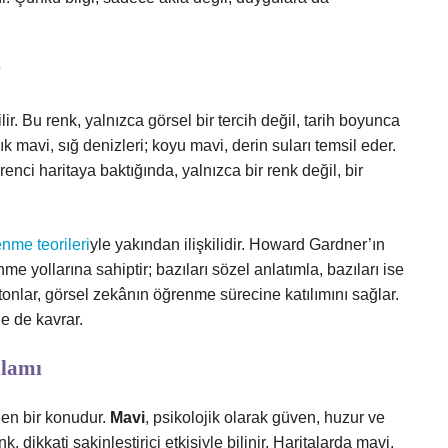
?
lir. Bu renk, yalnızca görsel bir tercih değil, tarih boyunca
k mavi, sığ denizleri; koyu mavi, derin suları temsil eder.
renci haritaya baktığında, yalnızca bir renk değil, bir
nme teorileri
yle yakından ilişkilidir. Howard Gardner’ın
e yollarına sahiptir; bazıları sözel anlatımla, bazıları ise
 tonlar, görsel zekânın öğrenme sürecine katılımını sağlar.
e de kavrar.
nlamı
en bir konudur.
Mavi
, psikolojik olarak güven, huzur ve
, dikkati sakinleştirici etkisiyle bilinir. Haritalarda mavi,