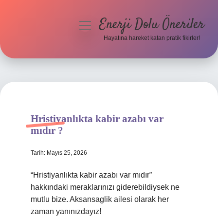
Enerji Dolu Öneriler
menüyü
aç
Hayatına hareket katan pratik fikirler!
Anasayfa
Gizlilik Politikası
Yasal Uyarı
Hristiyanlıkta kabir azabı var
Hakkımızda
mıdır ?
Tarih: Mayıs 25, 2026
“Hristiyanlıkta kabir azabı var mıdır”
hakkındaki meraklarınızı giderebildiysek ne
mutlu bize. Aksansaglik ailesi olarak her
zaman yanınızdayız!