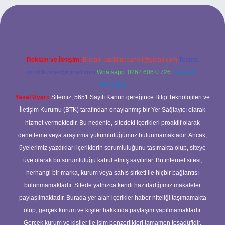
ine/
Reklam ve İletişim:
E-mail:
backlinkpaneli@gmail.com
Teams:
forumhizmeti@gmail.com
Whatsapp: 0262 606 0 726
Telegram:
@karabul
Yasal Uyarı:
Sitemiz, 5651 Sayılı Kanun gereğince Bilgi Teknolojileri ve
İletişim Kurumu (BTK) tarafından onaylanmış bir Yer Sağlayıcı olarak
hizmet vermektedir. Bu nedenle, sitedeki içerikleri proaktif olarak
denetleme veya araştırma yükümlülüğümüz bulunmamaktadır. Ancak,
üyelerimiz yazdıkları içeriklerin sorumluluğunu taşımakta olup, siteye
üye olarak bu sorumluluğu kabul etmiş sayılırlar. Bu internet sitesi,
herhangi bir marka, kurum veya şahıs şirketi ile hiçbir bağlantısı
bulunmamaktadır. Sitede yalnızca kendi hazırladığımız makaleler
paylaşılmaktadır. Burada yer alan içerikler haber niteliği taşımamakta
olup, gerçek kurum ve kişiler hakkında paylaşım yapılmamaktadır.
Gerçek kurum ve kişiler ile isim benzerlikleri tamamen tesadüfidir.